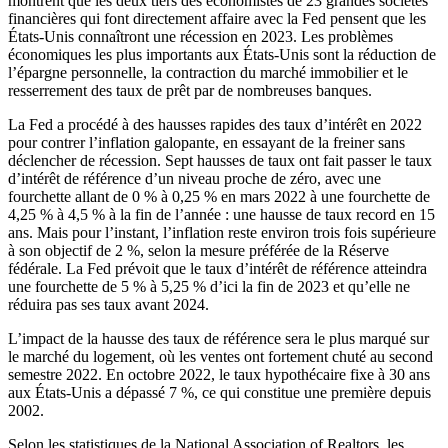
montrent que les deux tiers des économistes de 23 grandes sociétés
financières qui font directement affaire avec la Fed pensent que les
États-Unis connaîtront une récession en 2023. Les problèmes
économiques les plus importants aux États-Unis sont la réduction de
l’épargne personnelle, la contraction du marché immobilier et le
resserrement des taux de prêt par de nombreuses banques.
La Fed a procédé à des hausses rapides des taux d’intérêt en 2022
pour contrer l’inflation galopante, en essayant de la freiner sans
déclencher de récession. Sept hausses de taux ont fait passer le taux
d’intérêt de référence d’un niveau proche de zéro, avec une
fourchette allant de 0 % à 0,25 % en mars 2022 à une fourchette de
4,25 % à 4,5 % à la fin de l’année : une hausse de taux record en 15
ans. Mais pour l’instant, l’inflation reste environ trois fois supérieure
à son objectif de 2 %, selon la mesure préférée de la Réserve
fédérale. La Fed prévoit que le taux d’intérêt de référence atteindra
une fourchette de 5 % à 5,25 % d’ici la fin de 2023 et qu’elle ne
réduira pas ses taux avant 2024.
L’impact de la hausse des taux de référence sera le plus marqué sur
le marché du logement, où les ventes ont fortement chuté au second
semestre 2022. En octobre 2022, le taux hypothécaire fixe à 30 ans
aux États-Unis a dépassé 7 %, ce qui constitue une première depuis
2002.
Selon les statistiques de la National Association of Realtors, les