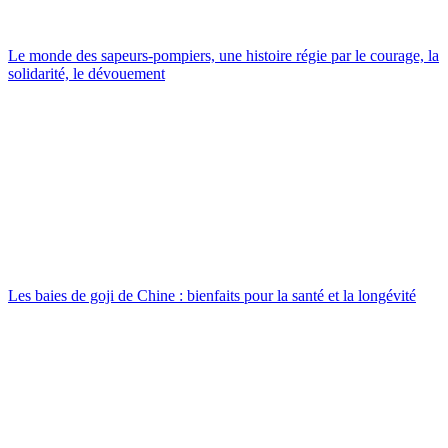
Le monde des sapeurs-pompiers, une histoire régie par le courage, la
solidarité, le dévouement
Les baies de goji de Chine : bienfaits pour la santé et la longévité