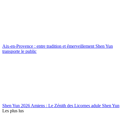
Aix-en-Provence : entre tradition et émerveillement Shen Yun
transporte le public
Shen Yun 2026 Amiens : Le Zénith des Licornes adule Shen Yun
Les plus lus