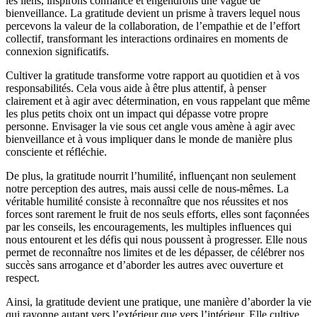
les liens, inspirons confiance et engendrons une vague de
bienveillance. La gratitude devient un prisme à travers lequel nous
percevons la valeur de la collaboration, de l’empathie et de l’effort
collectif, transformant les interactions ordinaires en moments de
connexion significatifs.
Cultiver la gratitude transforme votre rapport au quotidien et à vos
responsabilités. Cela vous aide à être plus attentif, à penser
clairement et à agir avec détermination, en vous rappelant que même
les plus petits choix ont un impact qui dépasse votre propre
personne. Envisager la vie sous cet angle vous amène à agir avec
bienveillance et à vous impliquer dans le monde de manière plus
consciente et réfléchie.
De plus, la gratitude nourrit l’humilité, influençant non seulement
notre perception des autres, mais aussi celle de nous-mêmes. La
véritable humilité consiste à reconnaître que nos réussites et nos
forces sont rarement le fruit de nos seuls efforts, elles sont façonnées
par les conseils, les encouragements, les multiples influences qui
nous entourent et les défis qui nous poussent à progresser. Elle nous
permet de reconnaître nos limites et de les dépasser, de célébrer nos
succès sans arrogance et d’aborder les autres avec ouverture et
respect.
Ainsi, la gratitude devient une pratique, une manière d’aborder la vie
qui rayonne autant vers l’extérieur que vers l’intérieur. Elle cultive