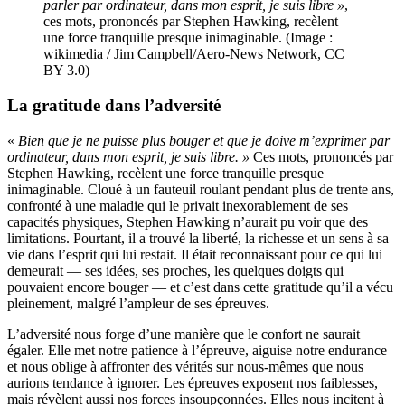
parler par ordinateur, dans mon esprit, je suis libre »
,
ces mots, prononcés par Stephen Hawking, recèlent
une force tranquille presque inimaginable. (Image :
wikimedia / Jim Campbell/Aero-News Network, CC
BY 3.0)
La gratitude dans l’adversité
«
Bien que je ne puisse plus bouger et que je doive m’exprimer par
ordinateur, dans mon esprit, je suis libre. »
Ces mots, prononcés par
Stephen Hawking, recèlent une force tranquille presque
inimaginable. Cloué à un fauteuil roulant pendant plus de trente ans,
confronté à une maladie qui le privait inexorablement de ses
capacités physiques, Stephen Hawking n’aurait pu voir que des
limitations. Pourtant, il a trouvé la liberté, la richesse et un sens à sa
vie dans l’esprit qui lui restait. Il était reconnaissant pour ce qui lui
demeurait — ses idées, ses proches, les quelques doigts qui
pouvaient encore bouger — et c’est dans cette gratitude qu’il a vécu
pleinement, malgré l’ampleur de ses épreuves.
L’adversité nous forge d’une manière que le confort ne saurait
égaler. Elle met notre patience à l’épreuve, aiguise notre endurance
et nous oblige à affronter des vérités sur nous-mêmes que nous
aurions tendance à ignorer. Les épreuves exposent nos faiblesses,
mais révèlent aussi nos forces insoupçonnées. Elles nous incitent à