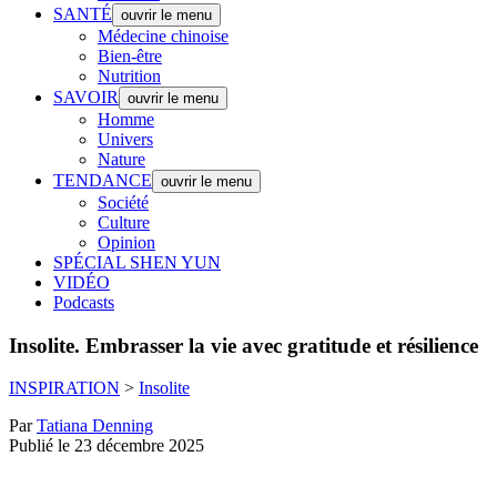
SANTÉ
ouvrir le menu
Médecine chinoise
Bien-être
Nutrition
SAVOIR
ouvrir le menu
Homme
Univers
Nature
TENDANCE
ouvrir le menu
Société
Culture
Opinion
SPÉCIAL SHEN YUN
VIDÉO
Podcasts
Insolite.
Embrasser la vie avec gratitude et résilience
INSPIRATION
>
Insolite
Par
Tatiana Denning
Publié le 23 décembre 2025