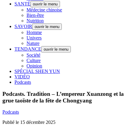
SANTÉ
ouvrir le menu
Médecine chinoise
Bien-être
Nutrition
SAVOIR
ouvrir le menu
Homme
Univers
Nature
TENDANCE
ouvrir le menu
Société
Culture
Opinion
SPÉCIAL SHEN YUN
VIDÉO
Podcasts
Podcasts.
Tradition – L’empereur Xuanzong et la
grue taoïste de la fête de Chongyang
Podcasts
Publié le 15 décembre 2025