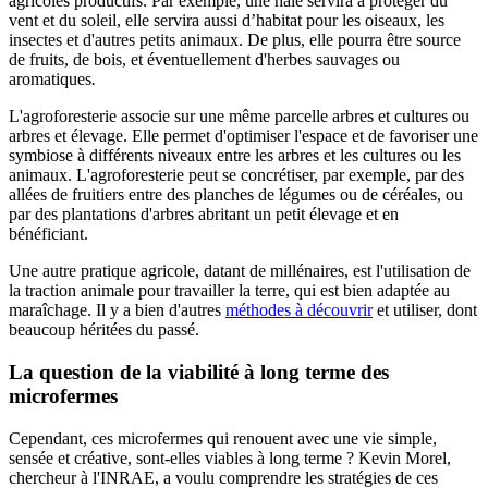
agricoles productifs. Par exemple, une haie servira à protéger du
vent et du soleil, elle servira aussi d’habitat pour les oiseaux, les
insectes et d'autres petits animaux. De plus, elle pourra être source
de fruits, de bois, et éventuellement d'herbes sauvages ou
aromatiques
.
L'agroforesterie associe sur une même parcelle arbres et cultures ou
arbres et élevage. Elle permet d'optimiser l'espace et de favoriser une
symbiose à différents niveaux entre les arbres et les cultures ou les
animaux. L'agroforesterie peut se concrétiser, par exemple, par des
allées de fruitiers entre des planches de légumes ou de céréales, ou
par des plantations d'arbres abritant un petit élevage et en
bénéficiant.
Une autre pratique agricole, datant de millénaires, est l'utilisation de
la traction animale pour travailler la terre, qui est bien adaptée au
maraîchage. Il y a bien d'autres
méthodes à découvrir
et utiliser, dont
beaucoup héritées du passé.
La question de la viabilité à long terme des
microfermes
Cependant, ces microfermes qui renouent avec une vie simple,
sensée et créative, sont-elles viables à long terme ? Kevin Morel,
chercheur à l'INRAE, a voulu comprendre les stratégies de ces