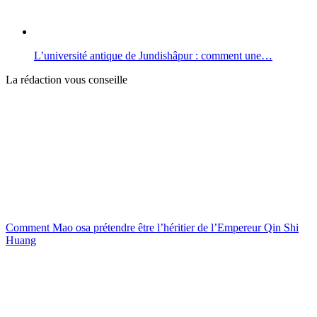
L’université antique de Jundishâpur : comment une…
La rédaction vous conseille
Comment Mao osa prétendre être l’héritier de l’Empereur Qin Shi
Huang