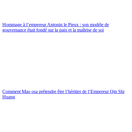
Hommage à l’empereur Antonin le Pieux : son modèle de
gouvernance était fondé sur la paix et la maîtrise de soi
Comment Mao osa prétendre être l’héritier de l’Empereur Qin Shi
Huang