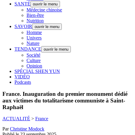
SANTÉ
ouvrir le menu
Médecine chinoise
Bien-être
Nutrition
SAVOIR
ouvrir le menu
Homme
Univers
Nature
TENDANCE
ouvrir le menu
Société
Culture
Opinion
SPÉCIAL SHEN YUN
VIDÉO
Podcasts
France.
Inauguration du premier monument dédié
aux victimes du totalitarisme communiste à Saint-
Raphaël
ACTUALITÉ
>
France
Par
Christine Modock
Publié le 23 septembre 2025