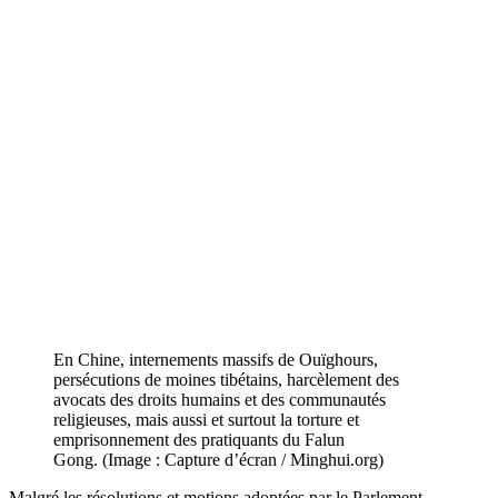
En Chine, internements massifs de Ouïghours,
persécutions de moines tibétains, harcèlement des
avocats des droits humains et des communautés
religieuses, mais aussi et surtout la torture et
emprisonnement des pratiquants du Falun
Gong. (Image : Capture d’écran / Minghui.org)
Malgré les résolutions et motions adoptées par le Parlement