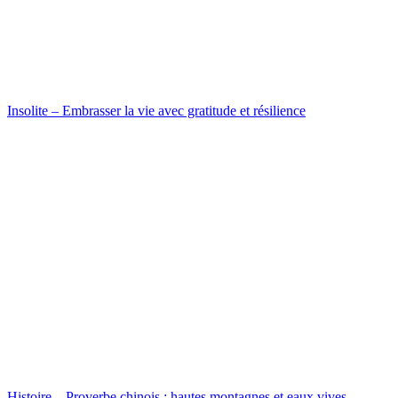
Insolite – Embrasser la vie avec gratitude et résilience
Histoire – Proverbe chinois : hautes montagnes et eaux vives