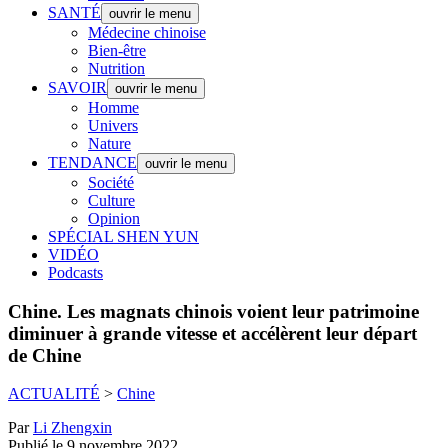
SANTÉ
ouvrir le menu
Médecine chinoise
Bien-être
Nutrition
SAVOIR
ouvrir le menu
Homme
Univers
Nature
TENDANCE
ouvrir le menu
Société
Culture
Opinion
SPÉCIAL SHEN YUN
VIDÉO
Podcasts
Chine.
Les magnats chinois voient leur patrimoine
diminuer à grande vitesse et accélèrent leur départ
de Chine
ACTUALITÉ
>
Chine
Par
Li Zhengxin
Publié le 9 novembre 2022