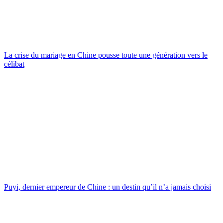
La crise du mariage en Chine pousse toute une génération vers le
célibat
Puyi, dernier empereur de Chine : un destin qu’il n’a jamais choisi