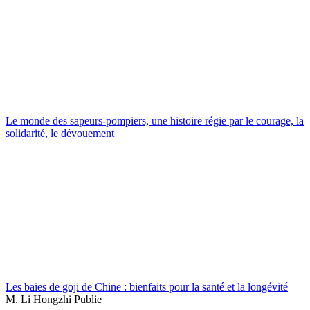
Le monde des sapeurs-pompiers, une histoire régie par le courage, la
solidarité, le dévouement
Les baies de goji de Chine : bienfaits pour la santé et la longévité
M. Li Hongzhi Publie