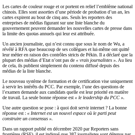
Les cartes de couleur rouge et or portent en relief l’emblème national
chinois. Elles sont assorties d’une période de probation d’un an, les
cartes expirent au bout de cinq ans. Seuls les reporters des
entreprises de médias figurant sur une liste blanche du
gouvernement peuvent demander les nouvelles cartes de presse dans
la limite des quotas annuels qui leur est attribuée.
Un ancien journaliste, qui n’est connu que sous le nom de Wu, a
révélé à RFA que beaucoup de ses collègues et lui-même ont quitté
leur métier en raison des contrôles stricts de Pékin. Il a déclaré que la
plupart des médias d’Etat n’ont pas de
« vrais journalistes ».
Au lieu
de cela, ils publient simplement du contenu diffusé depuis des
médias de la liste blanche.
Le nouveau système de formation et de certification vise uniquement
à servir les intérêts du PCC. Par exemple, l’une des questions de
l’examen demande aux candidats quelle est leur priorité en matière
de travail. La seule bonne réponse est
« le leadership du PCC ».
Une autre question se pose : à quoi doit servir internet ? La bonne
réponse est :
« Internet est un nouvel espace où le parti peut
construire un consensus ».
Dans un rapport publié en décembre 2020 par Reporters sans
frontières (RSF), il est indiqué que 387 journalistes sont détenus par