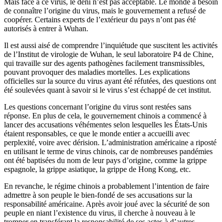
Mais face à ce virus, le déni n’est pas acceptable. Le monde a besoin
de connaître l’origine du virus, mais le gouvernement a refusé de
coopérer. Certains experts de l’extérieur du pays n’ont pas été
autorisés à entrer à Wuhan.
Il est aussi aisé de comprendre l’inquiétude que suscitent les activités
de l’Institut de virologie de Wuhan, le seul laboratoire P4 de Chine,
qui travaille sur des agents pathogènes facilement transmissibles,
pouvant provoquer des maladies mortelles. Les explications
officielles sur la source du virus ayant été réfutées, des questions ont
été soulevées quant à savoir si le virus s’est échappé de cet institut.
Les questions concernant l’origine du virus sont restées sans
réponse. En plus de cela, le gouvernement chinois a commencé à
lancer des accusations véhémentes selon lesquelles les États-Unis
étaient responsables, ce que le monde entier a accueilli avec
perplexité, voire avec dérision. L’administration américaine a riposté
en utilisant le terme de virus chinois, car de nombreuses pandémies
ont été baptisées du nom de leur pays d’origine, comme la grippe
espagnole, la grippe asiatique, la grippe de Hong Kong, etc.
En revanche, le régime chinois a probablement l’intention de faire
admettre à son peuple le bien-fondé de ses accusations sur la
responsabilité américaine. Après avoir joué avec la sécurité de son
peuple en niant l’existence du virus, il cherche à nouveau à le
tromper en transférant la responsabilité de ses actes à d’autres.