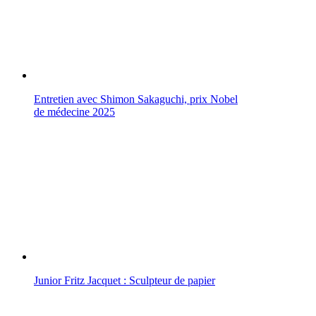
Entretien avec Shimon Sakaguchi, prix Nobel
de médecine 2025
Junior Fritz Jacquet : Sculpteur de papier