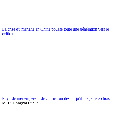
La crise du mariage en Chine pousse toute une génération vers le
célibat
Puyi, dernier empereur de Chine : un destin qu’il n’a jamais choisi
M. Li Hongzhi Publie