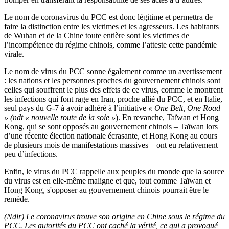
Le nom de coronavirus du PCC est donc légitime et permettra de
faire la distinction entre les victimes et les agresseurs. Les habitants
de Wuhan et de la Chine toute entière sont les victimes de
l’incompétence du régime chinois, comme l’atteste cette pandémie
virale.
Le nom de virus du PCC sonne également comme un avertissement
: les nations et les personnes proches du gouvernement chinois sont
celles qui souffrent le plus des effets de ce virus, comme le montrent
les infections qui font rage en Iran, proche allié du PCC, et en Italie,
seul pays du G-7 à avoir adhéré à l’initiative
« One Belt, One Road
»
(ndt « nouvelle route de la soie »
). En revanche, Taïwan et Hong
Kong, qui se sont opposés au gouvernement chinois – Taïwan lors
d’une récente élection nationale écrasante, et Hong Kong au cours
de plusieurs mois de manifestations massives – ont eu relativement
peu d’infections.
Enfin, le virus du PCC rappelle aux peuples du monde que la source
du virus est en elle-même maligne et que, tout comme Taïwan et
Hong Kong, s'opposer au gouvernement chinois pourrait être le
remède.
(Ndlr) Le coronavirus trouve son origine en Chine sous le régime du
PCC. Les autorités du PCC ont caché la vérité, ce qui a provoqué