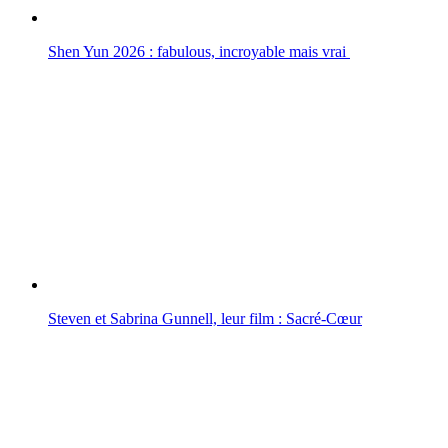
Shen Yun 2026 : fabulous, incroyable mais vrai
Steven et Sabrina Gunnell, leur film : Sacré-Cœur