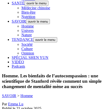
SANTÉ
ouvrir le menu
Médecine chinoise
Bien-être
Nutrition
SAVOIR
ouvrir le menu
Homme
Univers
Nature
TENDANCE
ouvrir le menu
Société
Culture
Opinion
SPÉCIAL SHEN YUN
VIDÉO
Podcasts
Homme.
Les bienfaits de l’autocompassion : une
scientifique de Stanford révèle comment un simple
changement de mentalité mène au succès
SAVOIR
>
Homme
Par
Emma Lu
Publié le 21 octobre 2025