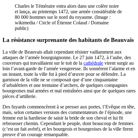
Charles le Téméraire entra alors dans une colère noire
et lança, au printemps 1472, une armée considérable de
80 000 hommes sur le nord du royaume. (Image :
wikimedia / Circle of Étienne Colaud / Domaine
public)
La résistance surprenante des habitants de Beauvais
La ville de Beauvais allait cependant résister vaillamment aux
attaques de l’armée bourguignonne. Le 27 juin 1472, à l’aube, des
couvreurs qui travaillaient sur le toit de la
cathédrale
virent surgir au
loin l’avant-garde de l’armée vengeresse. Ils sonnèrent l’alarme et en
un instant, toute la ville fut à pied d’œuvre pour se défendre. La
garnison de la ville ne se composait que d’une cinquantaine
d’arbalétriers et une trentaine d’archers, de quelques compagnies
bourgeoises mal armées et mal entraînées ainsi que de quelques rares
pièces d’artillerie.
Des fuyards commencèrent à se presser aux portes, l’Evêque en tête,
mais, selon certaines versions des commentateurs de l’épisode, une
femme eut la hardiesse de saisir la bride de son cheval et lui fit
rebrousser chemin. Cependant le peuple, dont beaucoup de femmes
(c’est un fait avéré), et les bourgeois et bourgeoises de la ville firent
preuve d’un courage remarquable.