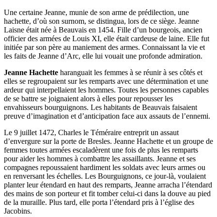
Une certaine Jeanne, munie de son arme de prédilection, une
hachette, d’où son surnom, se distingua, lors de ce siège. Jeanne
Laisne était née à Beauvais en 1454. Fille d’un bourgeois, ancien
officier des armées de Louis XI, elle était cardeuse de laine. Elle fut
initiée par son père au maniement des armes. Connaissant la vie et
les faits de Jeanne d’Arc, elle lui vouait une profonde admiration.
Jeanne Hachette
haranguait les femmes à se réunir à ses côtés et
elles se regroupaient sur les remparts avec une détermination et une
ardeur qui interpellaient les hommes. Toutes les personnes capables
de se battre se joignaient alors à elles pour repousser les
envahisseurs bourguignons. Les habitants de Beauvais faisaient
preuve d’imagination et d’anticipation face aux assauts de l’ennemi.
Le 9 juillet 1472, Charles le Téméraire entreprit un assaut
d’envergure sur la porte de Bresles. Jeanne Hachette et un groupe de
femmes toutes armées escaladèrent une fois de plus les remparts
pour aider les hommes à combattre les assaillants. Jeanne et ses
compagnes repoussaient hardiment les soldats avec leurs armes ou
en renversant les échelles. Les Bourguignons, ce jour-là, voulaient
planter leur étendard en haut des remparts, Jeanne arracha l’étendard
des mains de son porteur et fit tomber celui-ci dans la douve au pied
de la muraille. Plus tard, elle porta l’étendard pris à l’église des
Jacobins.