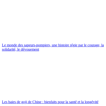
Le monde des sapeurs-pompiers, une histoire régie par le courage, la
solidarité, le dévouement
Les baies de goji de Chine : bienfaits pour la santé et la longévité