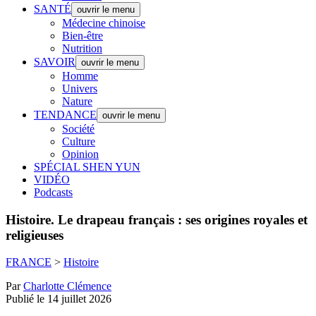
SANTÉ
ouvrir le menu
Médecine chinoise
Bien-être
Nutrition
SAVOIR
ouvrir le menu
Homme
Univers
Nature
TENDANCE
ouvrir le menu
Société
Culture
Opinion
SPÉCIAL SHEN YUN
VIDÉO
Podcasts
Histoire.
Le drapeau français : ses origines royales et
religieuses
FRANCE
>
Histoire
Par
Charlotte Clémence
Publié le 14 juillet 2026