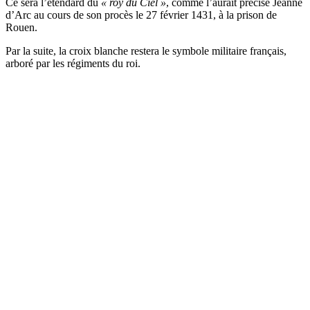
Ce sera l’étendard du
« roy du Ciel »
, comme l’aurait précisé Jeanne
d’Arc au cours de son procès le 27 février 1431, à la prison de
Rouen.
Par la suite, la croix blanche restera le symbole militaire français,
arboré par les régiments du roi.