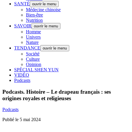
SANTÉ
ouvrir le menu
Médecine chinoise
Bien-être
Nutrition
SAVOIR
ouvrir le menu
Homme
Univers
Nature
TENDANCE
ouvrir le menu
Société
Culture
Opinion
SPÉCIAL SHEN YUN
VIDÉO
Podcasts
Podcasts.
Histoire – Le drapeau français : ses
origines royales et religieuses
Podcasts
Publié le 5 mai 2024