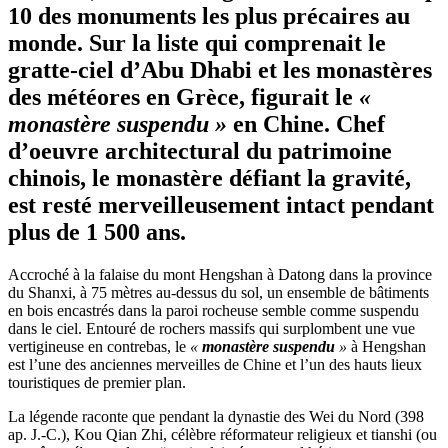
10 des monuments les plus précaires au
monde. Sur la liste qui comprenait le
gratte-ciel d’Abu Dhabi et les monastères
des météores en Grèce, figurait le
«
monastère suspendu
»
en Chine. Chef
d’oeuvre architectural du patrimoine
chinois, le monastère défiant la gravité,
est resté merveilleusement intact pendant
plus de 1 500 ans.
Accroché à la falaise du mont Hengshan à Datong dans la province
du Shanxi, à 75 mètres au-dessus du sol, un ensemble de bâtiments
en bois encastrés dans la paroi rocheuse semble comme suspendu
dans le ciel. Entouré de rochers massifs qui surplombent une vue
vertigineuse en contrebas, le
«
monastère suspendu
»
à Hengshan
est l’une des anciennes merveilles de Chine et l’un des hauts lieux
touristiques de premier plan.
La légende raconte que pendant la dynastie des Wei du Nord (398
ap. J.-C.), Kou Qian Zhi, célèbre réformateur religieux et tianshi (ou