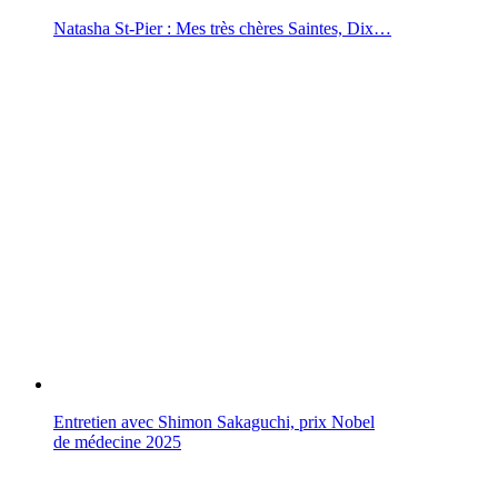
Natasha St-Pier : Mes très chères Saintes, Dix…
Entretien avec Shimon Sakaguchi, prix Nobel
de médecine 2025