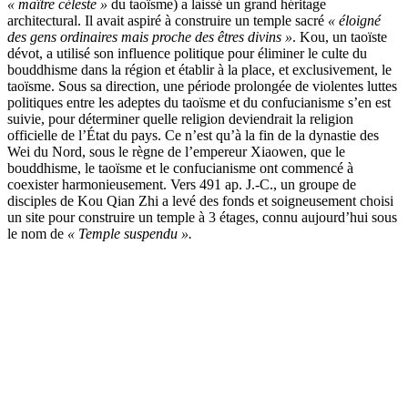
« maître céleste »
du taoïsme) a laissé un grand héritage
architectural. Il avait aspiré à construire un temple sacré
« éloigné
des gens ordinaires mais proche des êtres divins »
. Kou, un taoïste
dévot, a utilisé son influence politique pour éliminer le culte du
bouddhisme dans la région et établir à la place, et exclusivement, le
taoïsme. Sous sa direction, une période prolongée de violentes luttes
politiques entre les adeptes du taoïsme et du confucianisme s’en est
suivie, pour déterminer quelle religion deviendrait la religion
officielle de l’État du pays. Ce n’est qu’à la fin de la dynastie des
Wei du Nord, sous le règne de l’empereur Xiaowen, que le
bouddhisme, le taoïsme et le confucianisme ont commencé à
coexister harmonieusement. Vers 491 ap. J.-C., un groupe de
disciples de Kou Qian Zhi a levé des fonds et soigneusement choisi
un site pour construire un temple à 3 étages, connu aujourd’hui sous
le nom de
« Temple suspendu ».