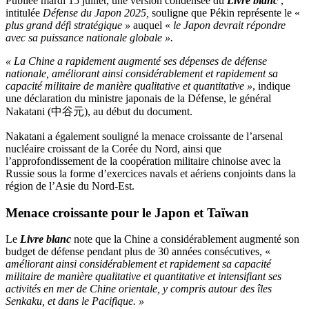
Publiée mardi 15 juillet, une version condensée du
Livre blanc
,
intitulée
Défense du Japon 2025,
souligne que Pékin représente le «
plus grand défi stratégique »
auquel «
le Japon devrait répondre
avec sa puissance nationale globale ».
« La Chine a rapidement augmenté ses dépenses de défense
nationale, améliorant ainsi considérablement et rapidement sa
capacité militaire de manière qualitative et quantitative »
, indique
une déclaration du ministre japonais de la Défense, le général
Nakatani (中谷元), au début du document.
Nakatani a également souligné la menace croissante de l’arsenal
nucléaire croissant de la Corée du Nord, ainsi que
l’approfondissement de la coopération militaire chinoise avec la
Russie sous la forme d’exercices navals et aériens conjoints dans la
région de l’Asie du Nord-Est.
Menace croissante pour le Japon et Taïwan
Le
Livre blanc
note que la Chine a considérablement augmenté son
budget de défense pendant plus de 30 années consécutives, «
améliorant ainsi considérablement et rapidement sa capacité
militaire de manière qualitative et quantitative et intensifiant ses
activités en mer de Chine orientale, y compris autour des îles
Senkaku, et dans le Pacifique. »