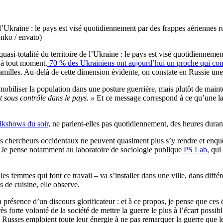
e l’Ukraine : le pays est visé quotidiennement par des frappes aériennes 
enko / envato)
uasi-totalité du territoire de l’Ukraine : le pays est visé quotidiennemen
é à tout moment.
70 % des Ukrainiens ont aujourd’hui un proche qui com
familles. Au-delà de cette dimension évidente, on constate en Russie une i
obiliser la population dans une posture guerrière, mais plutôt de mainte
est sous contrôle dans le pays. »
Et ce message correspond à ce qu’une la
lkshows du soir
, ne parlent-elles pas quotidiennement, des heures duran
s chercheurs occidentaux ne peuvent quasiment plus s’y rendre et enquêt
. Je pense notamment au laboratoire de sociologie publique
PS Lab
, qu
les femmes qui font ce travail – va s’installer dans une ville, dans diffé
s de cuisine, elle observe.
 présence d’un discours glorificateur : et à ce propos, je pense que ces é
ès forte volonté de la société de mettre la guerre le plus à l’écart possi
Russes emploient toute leur énergie à ne pas remarquer la guerre que leu