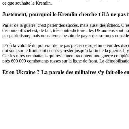
ce que souhaite le Kremlin.
Justement, pourquoi le Kremlin cherche-t-il à ne pas t
Parler de la guerre, c’est parler des succès, mais aussi des échecs. C’e
discours officiel est, de fait, très contradictoire : les Ukrainiens so
par patriotisme, mais nous avons besoin de payer des sommes considérab
D’où la volonté du pouvoir de ne pas placer ce sujet au cœur des discuss
qui sont sur le front sont censés y rester jusqu’à la fin de la guerre. Il 
Car les rares combattants qui reviennent racontent une guerre complèteme
près 600 000 combattants russes sur la ligne de front. La démobilisat
Et en Ukraine ? La parole des militaires s’y fait-elle e