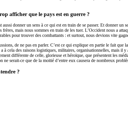
rop afficher que le pays est en guerre ?
st aussi donner un sens à ce qui est en train de se passer. Et donner un s
nt nos frères, mais nous sommes en train de les tuer. L’Occident nous a at
les pour trouver des combattants : et surtout, nous devions vite gagner
ions, de ne pas en parler. C’est ce qui explique en partie le fait que la
y a à cela des raisons logistiques, militaires, organisationnelles, mais il y
nt différente de celle, glorieuse et héroïque, que présentent les médias 
ion ne serait-ce que de la moitié d’entre eux causera de nombreux probl
ntendre ?