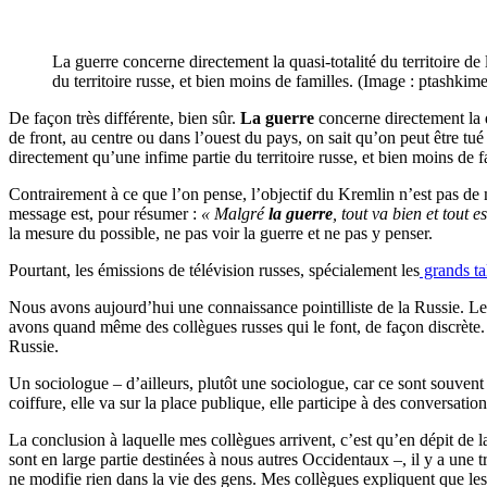
La guerre concerne directement la quasi-totalité du territoire d
du territoire russe, et bien moins de familles. (Image : ptashkim
De façon très différente, bien sûr.
La guerre
concerne directement la q
de front, au centre ou dans l’ouest du pays, on sait qu’on peut être tu
directement qu’une infime partie du territoire russe, et bien moins de 
Contrairement à ce que l’on pense, l’objectif du Kremlin n’est pas de m
message est, pour résumer :
« Malgré
la guerre
, tout va bien et tout 
la mesure du possible, ne pas voir la guerre et ne pas y penser.
Pourtant, les émissions de télévision russes, spécialement les
grands ta
Nous avons aujourd’hui une connaissance pointilliste de la Russie. Le
avons quand même des collègues russes qui le font, de façon discrète
Russie.
Un sociologue – d’ailleurs, plutôt une sociologue, car ce sont souvent 
coiffure, elle va sur la place publique, elle participe à des conversation
La conclusion à laquelle mes collègues arrivent, c’est qu’en dépit de la
sont en large partie destinées à nous autres Occidentaux –, il y a une tr
ne modifie rien dans la vie des gens. Mes collègues expliquent que les 