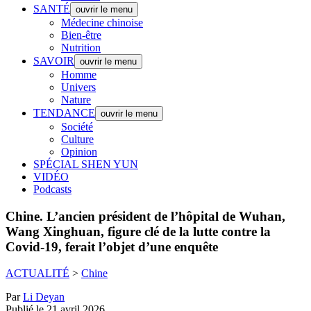
SANTÉ
ouvrir le menu
Médecine chinoise
Bien-être
Nutrition
SAVOIR
ouvrir le menu
Homme
Univers
Nature
TENDANCE
ouvrir le menu
Société
Culture
Opinion
SPÉCIAL SHEN YUN
VIDÉO
Podcasts
Chine.
L’ancien président de l’hôpital de Wuhan,
Wang Xinghuan, figure clé de la lutte contre la
Covid-19, ferait l’objet d’une enquête
ACTUALITÉ
>
Chine
Par
Li Deyan
Publié le 21 avril 2026