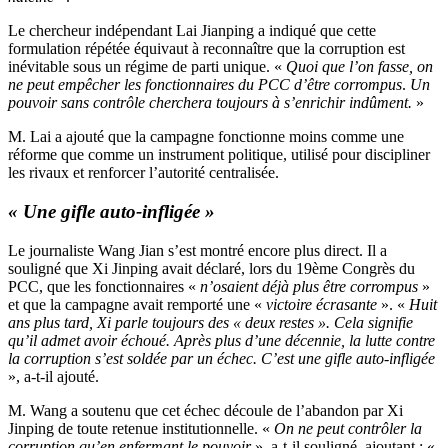
Le chercheur indépendant Lai Jianping a indiqué que cette
formulation répétée équivaut à reconnaître que la corruption est
inévitable sous un régime de parti unique. «
Quoi que l’on fasse, on
ne peut empêcher les fonctionnaires du PCC d’être corrompus
.
Un
pouvoir sans contrôle cherchera toujours à s’enrichir indûment.
»
M. Lai a ajouté que la campagne fonctionne moins comme une
réforme que comme un instrument politique, utilisé pour discipliner
les rivaux et renforcer l’autorité centralisée.
« Une gifle auto-infligée »
Le journaliste Wang Jian s’est montré encore plus direct. Il a
souligné que Xi Jinping avait déclaré, lors du 19ème Congrès du
PCC, que les fonctionnaires «
n’osaient déjà plus être corrompus
»
et que la campagne avait remporté une «
victoire écrasante
». «
Huit
ans plus tard, Xi parle toujours des « deux restes ». Cela signifie
qu’il admet avoir échoué. Après plus d’une décennie, la lutte contre
la corruption s’est soldée par un échec. C’est une gifle auto-infligée
», a-t-il ajouté.
M. Wang a soutenu que cet échec découle de l’abandon par Xi
Jinping de toute retenue institutionnelle. «
On ne peut contrôler la
corruption qu’en enfermant le pouvoir
», a-t-il souligné, ajoutant : «