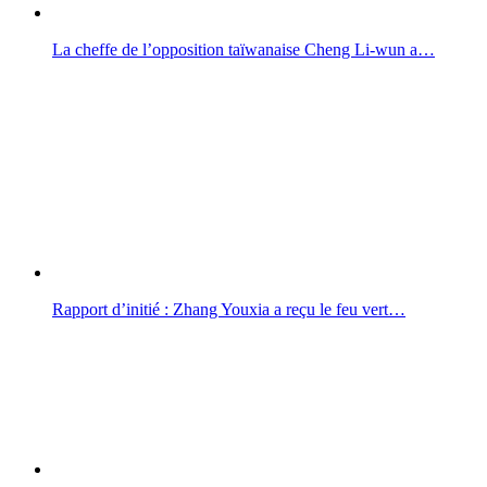
La cheffe de l’opposition taïwanaise Cheng Li-wun a…
Rapport d’initié : Zhang Youxia a reçu le feu vert…