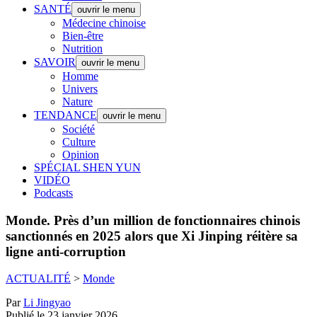
SANTÉ
ouvrir le menu
Médecine chinoise
Bien-être
Nutrition
SAVOIR
ouvrir le menu
Homme
Univers
Nature
TENDANCE
ouvrir le menu
Société
Culture
Opinion
SPÉCIAL SHEN YUN
VIDÉO
Podcasts
Monde.
Près d’un million de fonctionnaires chinois
sanctionnés en 2025 alors que Xi Jinping réitère sa
ligne anti-corruption
ACTUALITÉ
>
Monde
Par
Li Jingyao
Publié le 23 janvier 2026