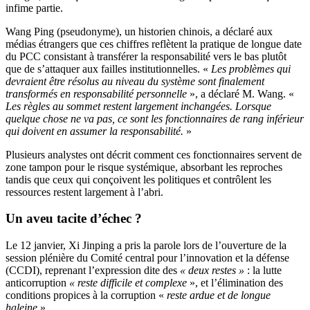
infime partie.
Wang Ping (pseudonyme), un historien chinois, a déclaré aux
médias étrangers que ces chiffres reflètent la pratique de longue date
du PCC consistant à transférer la responsabilité vers le bas plutôt
que de s’attaquer aux failles institutionnelles. «
Les problèmes qui
devraient être résolus au niveau du système sont finalement
transformés en responsabilité personnelle
», a déclaré M. Wang. «
Les règles au sommet restent largement inchangées. Lorsque
quelque chose ne va pas, ce sont les fonctionnaires de rang inférieur
qui doivent en assumer la responsabilité.
»
Plusieurs analystes ont décrit comment ces fonctionnaires servent de
zone tampon pour le risque systémique, absorbant les reproches
tandis que ceux qui conçoivent les politiques et contrôlent les
ressources restent largement à l’abri.
Un aveu tacite d’échec ?
Le 12 janvier, Xi Jinping a pris la parole lors de l’ouverture de la
session plénière du Comité central pour l’innovation et la défense
(CCDI), reprenant l’expression dite des
« deux restes »
: la lutte
anticorruption
« reste difficile et complexe
», et l’élimination des
conditions propices à la corruption «
reste ardue et de longue
haleine
».