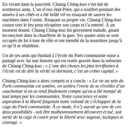
En vivant dans la pauvreté, Chiang Ching-kuo s’est fait de
nombreux amis. L’un d’eux était Peter, qui a souffert pendant des
années à ses côtés et a été brûlé vif en essayant de sauver les
machines dans l’usine. Risquant sa propre vie, Chiang Ching-kuo
courut vers le feu pour récupérer son corps et l’a enterré. À un
moment donné, Chiang Ching-kuo fut gravement malade, gisant
inconscient dans la chaufferie de la gare. Ses quatre amis se sont
occupés de lui à tour de rôle et ont mendié de la nourriture jusqu’à
ce qu’il se rétablisse.
Un de ses amis qui étudiait à l’école du Parti communiste russe a
partagé avec lui une histoire qui est restée gravée dans la mémoire
de Chiang Ching-kuo :
« L’une des choses les plus terrifiantes à
l’école est de dire la vérité en dormant, c’est un crime capital. »
Chiang Ching-kuo a alors compris et a conclu :
« La vie au sein du
Parti communiste est sombre, on sentira l’envie de se réveiller d’un
cauchemar si on se rend finalement compte qu'on a été trompé de
tout temps par les communistes. Notre conscience et notre
aspiration à la liberté forgeront notre volonté de s’échapper de la
cage du Parti communiste. À ce stade, il n’y aurait qu’une de ces
deux possibilités - soit être malheureusement découvert et tué, soit
sortir de la cage et courir pour la liberté avec sagesse, tactiques et
courage. »