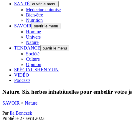
SANTÉ
ouvrir le menu
Médecine chinoise
Bien-être
Nutrition
SAVOIR
ouvrir le menu
Homme
Univers
Nature
TENDANCE
ouvrir le menu
Société
Culture
Opinion
SPÉCIAL SHEN YUN
VIDÉO
Podcasts
Nature.
Six herbes inhabituelles pour embellir votre ja
SAVOIR
>
Nature
Par
Ila Bonczek
Publié le 27 avril 2023