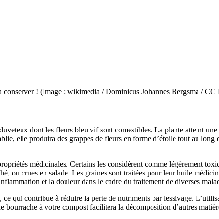
z la conserver ! (Image : wikimedia / Dominicus Johannes Bergsma / CC
 duveteux dont les fleurs bleu vif sont comestibles. La plante atteint u
lie, elle produira des grappes de fleurs en forme d’étoile tout au long de 
s propriétés médicinales. Certains les considèrent comme légèrement to
thé, ou crues en salade. Les graines sont traitées pour leur huile médic
’inflammation et la douleur dans le cadre du traitement de diverses malad
ce qui contribue à réduire la perte de nutriments par lessivage. L’utilis
 de bourrache à votre compost facilitera la décomposition d’autres matiè