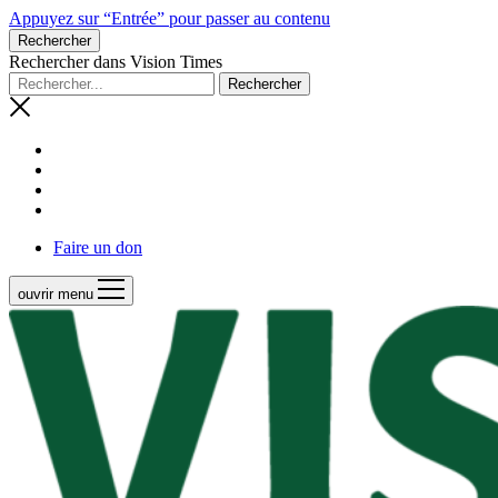
Appuyez sur “Entrée” pour passer au contenu
Rechercher
Rechercher dans Vision Times
Faire un don
ouvrir menu