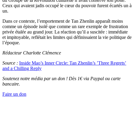
du Groupe de la Révolution culturelle n’avait conservé son poste.
Ceux qui avaient jadis occupé le cœur du pouvoir furent écartés un à
un.
Dans ce contexte, l’emportement de Tan Zhenlin apparaît moins
comme un épisode isolé que comme un rare exemple de frustration
privée étalée au grand jour. La réaction qu’il a suscitée : immédiate
et impitoyable, reflétait les limites qui définissaient la vie politique de
l’époque.
Rédacteur Charlotte Clémence
Source :
Inside Mao’s Inner Circle: Tan Zhenlin’s ’Three Regrets’
and a Chilling Reply
Soutenez notre média par un don ! Dès 1€ via Paypal ou carte
bancaire.
Faire un don