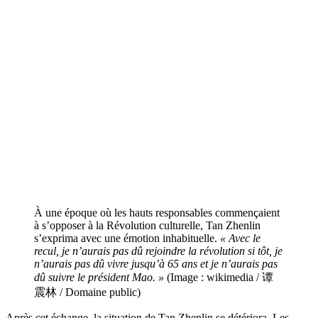
À une époque où les hauts responsables commençaient
à s’opposer à la Révolution culturelle, Tan Zhenlin
s’exprima avec une émotion inhabituelle.
« Avec le
recul, je n’aurais pas dû rejoindre la révolution si tôt, je
n’aurais pas dû vivre jusqu’à 65 ans et je n’aurais pas
dû suivre le président Mao. »
(Image : wikimedia / 谭
震林 / Domaine public)
Après cet échange, la situation de Tan Zhenlin se détériora. Les