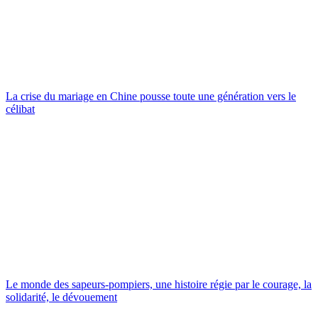
La crise du mariage en Chine pousse toute une génération vers le
célibat
Le monde des sapeurs-pompiers, une histoire régie par le courage, la
solidarité, le dévouement