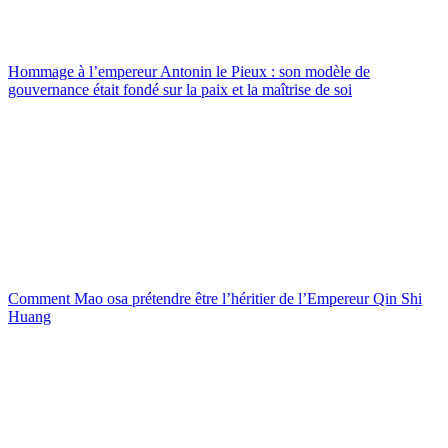
Hommage à l’empereur Antonin le Pieux : son modèle de
gouvernance était fondé sur la paix et la maîtrise de soi
Comment Mao osa prétendre être l’héritier de l’Empereur Qin Shi
Huang