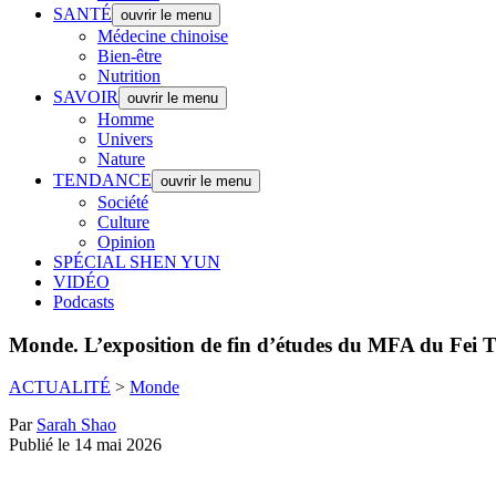
SANTÉ
ouvrir le menu
Médecine chinoise
Bien-être
Nutrition
SAVOIR
ouvrir le menu
Homme
Univers
Nature
TENDANCE
ouvrir le menu
Société
Culture
Opinion
SPÉCIAL SHEN YUN
VIDÉO
Podcasts
Monde.
L’exposition de fin d’études du MFA du Fei Ti
ACTUALITÉ
>
Monde
Par
Sarah Shao
Publié le 14 mai 2026