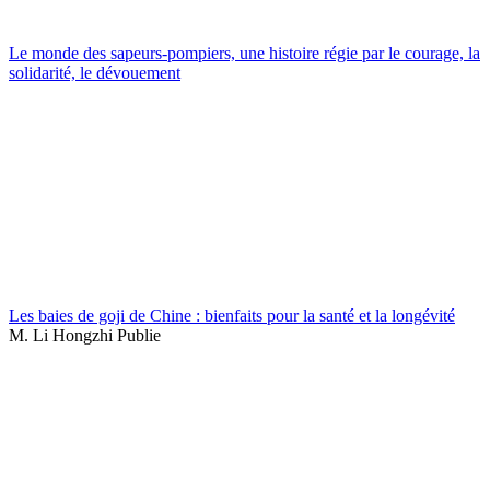
Le monde des sapeurs-pompiers, une histoire régie par le courage, la
solidarité, le dévouement
Les baies de goji de Chine : bienfaits pour la santé et la longévité
M. Li Hongzhi Publie