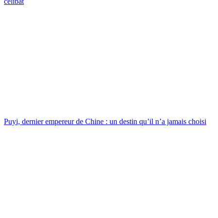
célibat
Puyi, dernier empereur de Chine : un destin qu’il n’a jamais choisi