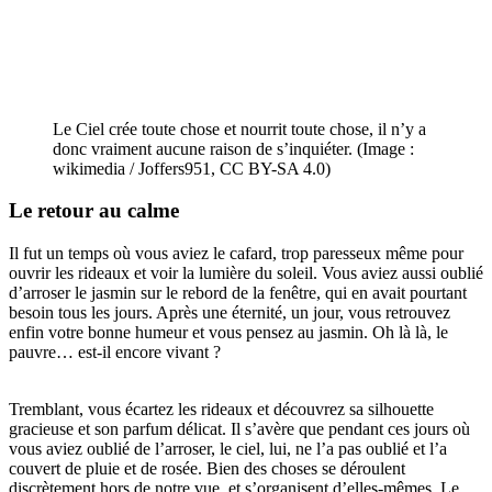
Le Ciel crée toute chose et nourrit toute chose, il n’y a
donc vraiment aucune raison de s’inquiéter. (Image :
wikimedia / Joffers951, CC BY-SA 4.0)
Le retour au calme
Il fut un temps où vous aviez le cafard, trop paresseux même pour
ouvrir les rideaux et voir la lumière du soleil. Vous aviez aussi oublié
d’arroser le jasmin sur le rebord de la fenêtre, qui en avait pourtant
besoin tous les jours. Après une éternité, un jour, vous retrouvez
enfin votre bonne humeur et vous pensez au jasmin. Oh là là, le
pauvre… est-il encore vivant ?
Tremblant, vous écartez les rideaux et découvrez sa silhouette
gracieuse et son parfum délicat. Il s’avère que pendant ces jours où
vous aviez oublié de l’arroser, le ciel, lui, ne l’a pas oublié et l’a
couvert de pluie et de rosée. Bien des choses se déroulent
discrètement hors de notre vue, et s’organisent d’elles-mêmes. Le