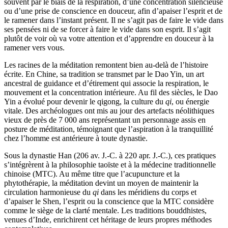
souvent par le biais de la respiration, d’une concentration silencieuse
ou d’une prise de conscience en douceur, afin d’apaiser l’esprit et de
le ramener dans l’instant présent. Il ne s’agit pas de faire le vide dans
ses pensées ni de se forcer à faire le vide dans son esprit. Il s’agit
plutôt de voir où va votre attention et d’apprendre en douceur à la
ramener vers vous.
Les racines de la méditation remontent bien au-delà de l’histoire
écrite. En Chine, sa tradition se transmet par le Dao Yin, un art
ancestral de guidance et d’étirement qui associe la respiration, le
mouvement et la concentration intérieure. Au fil des siècles, le Dao
Yin a évolué pour devenir le qigong, la culture du
qi
, ou énergie
vitale. Des archéologues ont mis au jour des artefacts néolithiques
vieux de près de 7 000 ans représentant un personnage assis en
posture de méditation, témoignant que l’aspiration à la tranquillité
chez l’homme est antérieure à toute dynastie.
Sous la dynastie Han (206 av. J.-C. à 220 apr. J.-C.), ces pratiques
s’intégrèrent à la philosophie taoïste et à la médecine traditionnelle
chinoise (MTC). Au même titre que l’acupuncture et la
phytothérapie, la méditation devint un moyen de maintenir la
circulation harmonieuse du
qi
dans les méridiens du corps et
d’apaiser le Shen, l’esprit ou la conscience que la MTC considère
comme le siège de la clarté mentale. Les traditions bouddhistes,
venues d’Inde, enrichirent cet héritage de leurs propres méthodes