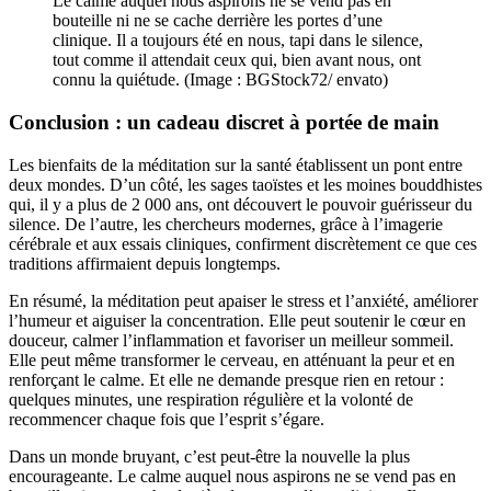
Le calme auquel nous aspirons ne se vend pas en
bouteille ni ne se cache derrière les portes d’une
clinique. Il a toujours été en nous, tapi dans le silence,
tout comme il attendait ceux qui, bien avant nous, ont
connu la quiétude. (Image : BGStock72/ envato)
Conclusion : un cadeau discret à portée de main
Les bienfaits de la méditation sur la santé établissent un pont entre
deux mondes. D’un côté, les sages taoïstes et les moines bouddhistes
qui, il y a plus de 2 000 ans, ont découvert le pouvoir guérisseur du
silence. De l’autre, les chercheurs modernes, grâce à l’imagerie
cérébrale et aux essais cliniques, confirment discrètement ce que ces
traditions affirmaient depuis longtemps.
En résumé, la méditation peut apaiser le stress et l’anxiété, améliorer
l’humeur et aiguiser la concentration. Elle peut soutenir le cœur en
douceur, calmer l’inflammation et favoriser un meilleur sommeil.
Elle peut même transformer le cerveau, en atténuant la peur et en
renforçant le calme. Et elle ne demande presque rien en retour :
quelques minutes, une respiration régulière et la volonté de
recommencer chaque fois que l’esprit s’égare.
Dans un monde bruyant, c’est peut-être la nouvelle la plus
encourageante. Le calme auquel nous aspirons ne se vend pas en