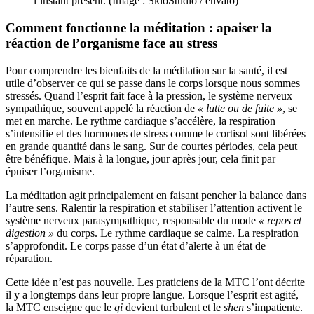
l’instant présent. (Image : SkloStudio / envato)
Comment fonctionne la méditation : apaiser la
réaction de l’organisme face au stress
Pour comprendre les bienfaits de la méditation sur la santé, il est
utile d’observer ce qui se passe dans le corps lorsque nous sommes
stressés. Quand l’esprit fait face à la pression, le système nerveux
sympathique, souvent appelé la réaction de
« lutte ou de fuite »
, se
met en marche. Le rythme cardiaque s’accélère, la respiration
s’intensifie et des hormones de stress comme le cortisol sont libérées
en grande quantité dans le sang. Sur de courtes périodes, cela peut
être bénéfique. Mais à la longue, jour après jour, cela finit par
épuiser l’organisme.
La méditation agit principalement en faisant pencher la balance dans
l’autre sens. Ralentir la respiration et stabiliser l’attention activent le
système nerveux parasympathique, responsable du mode
« repos et
digestion »
du corps. Le rythme cardiaque se calme. La respiration
s’approfondit. Le corps passe d’un état d’alerte à un état de
réparation.
Cette idée n’est pas nouvelle. Les praticiens de la MTC l’ont décrite
il y a longtemps dans leur propre langue. Lorsque l’esprit est agité,
la MTC enseigne que le
qi
devient turbulent et le
shen
s’impatiente.