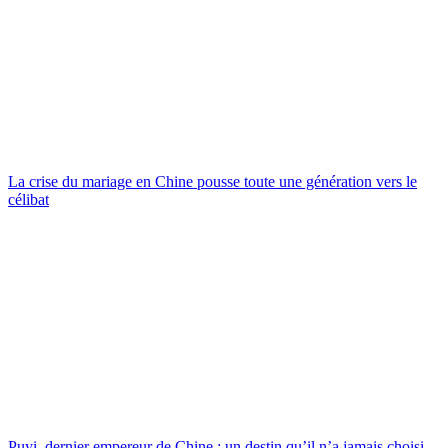
La crise du mariage en Chine pousse toute une génération vers le
célibat
Puyi, dernier empereur de Chine : un destin qu’il n’a jamais choisi