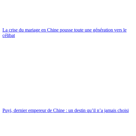
La crise du mariage en Chine pousse toute une génération vers le
célibat
Puyi, dernier empereur de Chine : un destin qu’il n’a jamais choisi