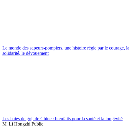
Le monde des sapeurs-pompiers, une histoire régie par le courage, la
solidarité, le dévouement
Les baies de goji de Chine : bienfaits pour la santé et la longévité
M. Li Hongzhi Publie