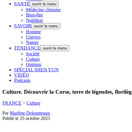
SANTÉ
ouvrir le menu
Médecine chinoise
Bien-être
Nutrition
SAVOIR
ouvrir le menu
Homme
Univers
Nature
TENDANCE
ouvrir le menu
Société
Culture
Opinion
SPÉCIAL SHEN YUN
VIDÉO
Podcasts
Culture.
Découvrir la Corse, terre de légendes, florilè
FRANCE
>
Culture
Par
Marlène Deloumeaux
Publié le 25 octobre 2025