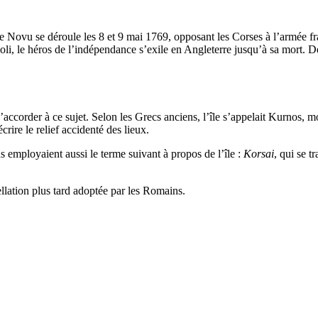
te Novu se déroule les 8 et 9 mai 1769, opposant les Corses à l’armée f
oli, le héros de l’indépendance s’exile en Angleterre jusqu’à sa mort. De 
s’accorder à ce sujet. Selon les Grecs anciens, l’île s’appelait Kurnos, 
ire le relief accidenté des lieux.
s employaient aussi le terme suivant à propos de l’île :
Korsai
, qui se t
ellation plus tard adoptée par les Romains.