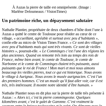
À Auzas la pierre de taille est omniprésente. (Image :
Marlène Deloumeaux / VisionTimes)
Un patrimoine riche, un dépaysement salutaire
Nathalie Plantier, propriétaire de deux chambres d’hôte dont l’une à
Auzas a quitté le centre de Toulouse pour résider au cœur de ce
village,
« accueillant, agréable et surtout avec peu d’habitants »
,
confie-elle au micro de Vision Times France.
« Ce sont des villages
avec peu d’habitants mais qui sont très vivants. Ce sont de vieilles
histoires »
, poursuit-elle.
« Le Comminges c’est l’une des régions les
plus anciennes. Quand on remonte très loin au temps des rois de
France, même bien avant, le comte de Toulouse, le comte de
Narbonne et le comte de Comminges étaient très puissants, aussi
puissants que le roi de France ! Mon mari et moi nous aimons
beaucoup les vieilles pierres, tout ce qui est historique. Nous avons
le village à Aurignac. Nous avons le musée aurignacien. C’est l’un
des premiers hommes. C’est un musée qu’il faut aller voir, car il est
très, très intéressant. Il montre notre identité d’être humain. »
Nathalie Plantier nous en dit plus sur la pierre de taille très présente à
Auzas :
« Alors ici, c’est la pierre commingeoise. Quelques
kilomètres avant, c’est le galet de Garonne. C’est vraiment la
coupure entre la brique toulousaine et le galet. On démarre avec la