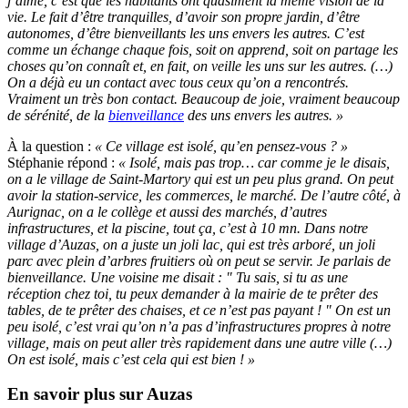
j’aime, c’est que les habitants ont quasiment la même vision de la
vie. Le fait d’être tranquilles, d’avoir son propre jardin, d’être
autonomes, d’être bienveillants les uns envers les autres. C’est
comme un échange chaque fois, soit on apprend, soit on partage les
choses qu’on connaît et, en fait, on veille les uns sur les autres. (…)
On a déjà eu un contact avec tous ceux qu’on a rencontrés.
Vraiment un très bon contact. Beaucoup de joie, vraiment beaucoup
de sérénité, de la
bienveillance
des uns envers les autres. »
À la question :
« Ce village est isolé, qu’en pensez-vous ? »
Stéphanie répond :
« Isolé, mais pas trop… car comme je le disais,
on a le village de Saint-Martory qui est un peu plus grand. On peut
avoir la station-service, les commerces, le marché. De l’autre côté, à
Aurignac, on a le collège et aussi des marchés, d’autres
infrastructures, et la piscine, tout ça, c’est à 10 mn. Dans notre
village d’Auzas, on a juste un joli lac, qui est très arboré, un joli
parc avec plein d’arbres fruitiers où on peut se servir. Je parlais de
bienveillance. Une voisine me disait : " Tu sais, si tu as une
réception chez toi, tu peux demander à la mairie de te prêter des
tables, de te prêter des chaises, et ce n’est pas payant ! " On est un
peu isolé, c’est vrai qu’on n’a pas d’infrastructures propres à notre
village, mais on peut aller très rapidement dans une autre ville (…)
On est isolé, mais c’est cela qui est bien ! »
En savoir plus sur
Auzas