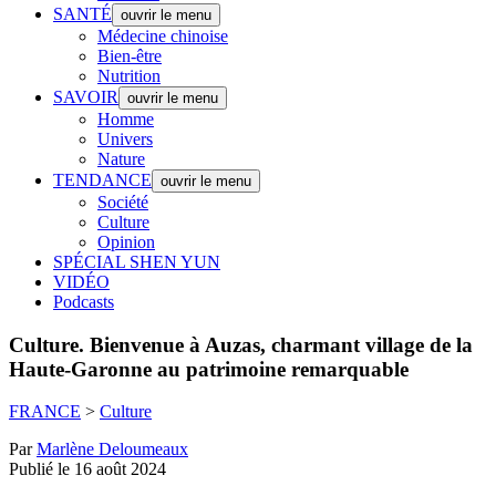
SANTÉ
ouvrir le menu
Médecine chinoise
Bien-être
Nutrition
SAVOIR
ouvrir le menu
Homme
Univers
Nature
TENDANCE
ouvrir le menu
Société
Culture
Opinion
SPÉCIAL SHEN YUN
VIDÉO
Podcasts
Culture.
Bienvenue à Auzas, charmant village de la
Haute-Garonne au patrimoine remarquable
FRANCE
>
Culture
Par
Marlène Deloumeaux
Publié le 16 août 2024