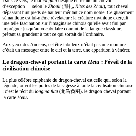
Dans ce vers, le mot
longma
désigne en réalité un cheval
d’exception — selon le
Zhouli
(周礼,
Rites des Zhou
), tout cheval
dépassant huit pieds de hauteur méritait ce nom noble. Ce glissement
sémantique est lui-même révélateur : la créature mythique exerçait
une telle fascination sur l’imaginaire chinois qu’elle avait fini par
imprégner jusqu’au vocabulaire courant de la langue classique,
prêtant sa grandeur à tout ce qui sortait de l’ordinaire.
Aux yeux des Anciens, cet être fabuleux n’était pas une monture —
c’était un messager entre le ciel et la terre, une apparition à vénérer.
Le dragon-cheval portant la carte
Hetu
: l’éveil de la
civilisation chinoise
La plus célèbre épiphanie du dragon-cheval est celle qui, selon la
légende, ouvrit les portes de la sagesse à toute la civilisation chinoise
: c’est le récit du
longma futu
(龙马负图), le dragon-cheval portant
la carte
Hetu
.