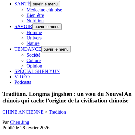
SANTÉ
ouvrir le menu
Médecine chinoise
Bien-être
Nutrition
SAVOIR
ouvrir le menu
Homme
Univers
Nature
TENDANCE
ouvrir le menu
Société
Culture
Opinion
SPÉCIAL SHEN YUN
VIDÉO
Podcasts
Tradition.
Longma jingshen : un vœu du Nouvel An
chinois qui cache l’origine de la civilisation chinoise
CHINE ANCIENNE
>
Tradition
Par
Chen Jing
Publié le 28 février 2026