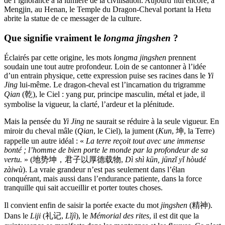
de l’ignorance à la lumière de la civilisation. Aujourd’hui encore, à
Mengjin, au Henan, le Temple du Dragon-Cheval portant la Hetu
abrite la statue de ce messager de la culture.
Que signifie vraiment le
longma jingshen
?
Éclairés par cette origine, les mots
longma jingshen
prennent
soudain une tout autre profondeur. Loin de se cantonner à l’idée
d’un entrain physique, cette expression puise ses racines dans le
Yi
Jing
lui-même. Le dragon-cheval est l’incarnation du trigramme
Qian
(乾), le Ciel : yang pur, principe masculin, métal et jade, il
symbolise la vigueur, la clarté, l’ardeur et la plénitude.
Mais la pensée du
Yi Jing
ne saurait se réduire à la seule vigueur. En
miroir du cheval mâle (
Qian
, le Ciel), la jument (
Kun
, 坤, la Terre)
rappelle un autre idéal : «
La terre reçoit tout avec une immense
bonté ; l’homme de bien porte le monde par la profondeur de sa
vertu.
» (地势坤，君子以厚德载物,
Dì shì kūn, jūnzǐ yǐ hòudé
zàiwù
). La vraie grandeur n’est pas seulement dans l’élan
conquérant, mais aussi dans l’endurance patiente, dans la force
tranquille qui sait accueillir et porter toutes choses.
Il convient enfin de saisir la portée exacte du mot
jingshen
(精神).
Dans le
Liji
(礼记,
Lǐjì
), le
Mémorial des rites
, il est dit que la