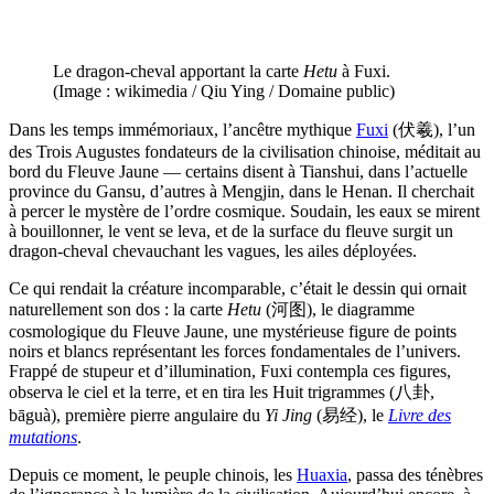
Le dragon-cheval apportant la carte
Hetu
à Fuxi.
(Image : wikimedia / Qiu Ying / Domaine public)
Dans les temps immémoriaux, l’ancêtre mythique
Fuxi
(伏羲), l’un
des Trois Augustes fondateurs de la civilisation chinoise, méditait au
bord du Fleuve Jaune — certains disent à Tianshui, dans l’actuelle
province du Gansu, d’autres à Mengjin, dans le Henan. Il cherchait
à percer le mystère de l’ordre cosmique. Soudain, les eaux se mirent
à bouillonner, le vent se leva, et de la surface du fleuve surgit un
dragon-cheval chevauchant les vagues, les ailes déployées.
Ce qui rendait la créature incomparable, c’était le dessin qui ornait
naturellement son dos : la carte
Hetu
(河图), le diagramme
cosmologique du Fleuve Jaune, une mystérieuse figure de points
noirs et blancs représentant les forces fondamentales de l’univers.
Frappé de stupeur et d’illumination, Fuxi contempla ces figures,
observa le ciel et la terre, et en tira les Huit trigrammes (八卦,
bāguà), première pierre angulaire du
Yi Jing
(易经), le
Livre des
mutations
.
Depuis ce moment, le peuple chinois, les
Huaxia
, passa des ténèbres