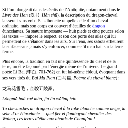
Si l’on plongeait dans les écrits de l’Antiquité, notamment dans le
Livre des Han
(汉书,
Hàn shū
), la description du dragon-cheval
laisserait sans voix. Sa silhouette rappelle celle d’un cheval
ordinaire, mais son corps est couvert d’écailles de
dragon
étincelantes. Sa stature imposante — huit pieds et cinq pouces selon
les textes — impose le respect, et son dos porte des ailes qui lui
permettent de s’élancer dans les airs. Sur l’eau, ses sabots effleurent
la surface sans jamais s’y enfoncer, comme s’il marchait sur la terre
ferme.
Plus encore, la tradition en fait une quintessence du ciel et de la
terre, un être façonné par l’énergie même de l’univers. Le grand
poète Li Bai (李白, 701-762) en fut lui-même ébloui, évoquant dans
ses vers tirés du
Bai Ma Pian
(白马篇,
Poème du cheval blanc
) :
龙马花雪毛，金鞍五陵豪。
Lóngmǎ huā xuě máo, jīn’ān wǔlíng háo.
Tu chevauches un dragon-cheval à la robe blanche comme neige, la
selle d’or étincelante — quel fier et flamboyant chevalier des
Wuling, ces terres d’élite aux abords de Chang’an !