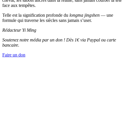
cheval, les sabots ancrés dans la réalité, sans jamais courber la tête
face aux tempêtes.
Telle est la signification profonde du
longma jingshen
— une
formule qui traverse les siècles sans jamais s’user.
Rédacteur
Yi Ming
Soutenez notre média par un don ! Dès 1€ via Paypal ou carte
bancaire.
Faire un don