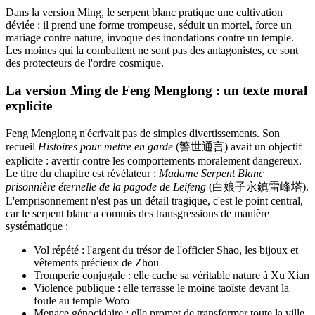
Dans la version Ming, le serpent blanc pratique une cultivation
déviée : il prend une forme trompeuse, séduit un mortel, force un
mariage contre nature, invoque des inondations contre un temple.
Les moines qui la combattent ne sont pas des antagonistes, ce sont
des protecteurs de l'ordre cosmique.
La version Ming de Feng Menglong : un texte moral
explicite
Feng Menglong n'écrivait pas de simples divertissements. Son
recueil
Histoires pour mettre en garde
(警世通言) avait un objectif
explicite : avertir contre les comportements moralement dangereux.
Le titre du chapitre est révélateur :
Madame Serpent Blanc
prisonnière éternelle de la pagode de Leifeng
(白娘子永鎮雷峰塔).
L'emprisonnement n'est pas un détail tragique, c'est le point central,
car le serpent blanc a commis des transgressions de manière
systématique :
Vol répété : l'argent du trésor de l'officier Shao, les bijoux et
vêtements précieux de Zhou
Tromperie conjugale : elle cache sa véritable nature à Xu Xian
Violence publique : elle terrasse le moine taoïste devant la
foule au temple Wofo
Menace génocidaire : elle promet de transformer toute la ville