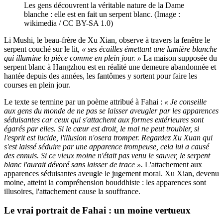
Les gens découvrent la véritable nature de la Dame
blanche : elle est en fait un serpent blanc. (Image :
wikimedia / CC BY-SA 1.0)
Li Mushi, le beau-frère de Xu Xian, observe à travers la fenêtre le
serpent couché sur le lit,
« ses écailles émettant une lumière blanche
qui illumine la pièce comme en plein jour. »
La maison supposée du
serpent blanc à Hangzhou est en réalité une demeure abandonnée et
hantée depuis des années, les fantômes y sortent pour faire les
courses en plein jour.
Le texte se termine par un poème attribué à Fahai :
« Je conseille
aux gens du monde de ne pas se laisser aveugler par les apparences
séduisantes car ceux qui s'attachent aux formes extérieures sont
égarés par elles. Si le cœur est droit, le mal ne peut troubler, si
l'esprit est lucide, l'illusion n'osera tromper. Regardez Xu Xuan qui
s'est laissé séduire par une apparence trompeuse, cela lui a causé
des ennuis. Si ce vieux moine n'était pas venu le sauver, le serpent
blanc l'aurait dévoré sans laisser de trace ».
L'attachement aux
apparences séduisantes aveugle le jugement moral. Xu Xian, devenu
moine, atteint la compréhension bouddhiste : les apparences sont
illusoires, l'attachement cause la souffrance.
Le vrai portrait de Fahai : un moine vertueux