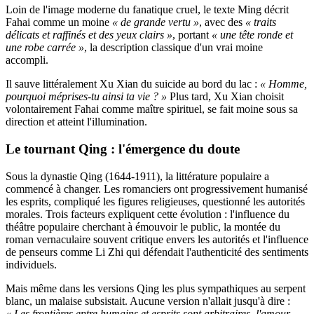
Loin de l'image moderne du fanatique cruel, le texte Ming décrit
Fahai comme un moine
« de grande vertu »
, avec des
« traits
délicats et raffinés et des yeux clairs »
, portant
« une tête ronde et
une robe carrée »
, la description classique d'un vrai moine
accompli.
Il sauve littéralement Xu Xian du suicide au bord du lac :
« Homme,
pourquoi méprises-tu ainsi ta vie ? »
Plus tard, Xu Xian choisit
volontairement Fahai comme maître spirituel, se fait moine sous sa
direction et atteint l'illumination.
Le tournant Qing : l'émergence du doute
Sous la dynastie Qing (1644-1911), la littérature populaire a
commencé à changer. Les romanciers ont progressivement humanisé
les esprits, compliqué les figures religieuses, questionné les autorités
morales. Trois facteurs expliquent cette évolution : l'influence du
théâtre populaire cherchant à émouvoir le public, la montée du
roman vernaculaire souvent critique envers les autorités et l'influence
de penseurs comme Li Zhi qui défendait l'authenticité des sentiments
individuels.
Mais même dans les versions Qing les plus sympathiques au serpent
blanc, un malaise subsistait. Aucune version n'allait jusqu'à dire :
« Les frontières entre humains et esprits sont arbitraires, l'amour