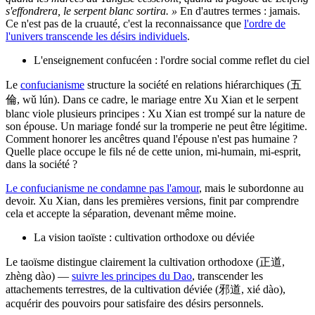
s'effondrera, le serpent blanc sortira. »
En d'autres termes : jamais.
Ce n'est pas de la cruauté, c'est la reconnaissance que
l'ordre de
l'univers transcende les désirs individuels
.
L'enseignement confucéen : l'ordre social comme reflet du ciel
Le
confucianisme
structure la société en relations hiérarchiques (五
倫, wǔ lún). Dans ce cadre, le mariage entre Xu Xian et le serpent
blanc viole plusieurs principes : Xu Xian est trompé sur la nature de
son épouse. Un mariage fondé sur la tromperie ne peut être légitime.
Comment honorer les ancêtres quand l'épouse n'est pas humaine ?
Quelle place occupe le fils né de cette union, mi-humain, mi-esprit,
dans la société ?
Le confucianisme ne condamne pas l'amour
, mais le subordonne au
devoir. Xu Xian, dans les premières versions, finit par comprendre
cela et accepte la séparation, devenant même moine.
La vision taoïste : cultivation orthodoxe ou déviée
Le taoïsme distingue clairement la cultivation orthodoxe (正道,
zhèng dào) —
suivre les principes du Dao
, transcender les
attachements terrestres, de la cultivation déviée (邪道, xié dào),
acquérir des pouvoirs pour satisfaire des désirs personnels.