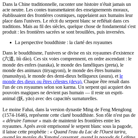
Dans la Chine traditionnelle, raconter une histoire n'était jamais un
acte neutre. Les contes transmettaient des enseignements moraux,
établissaient des frontières cosmiques, rappelaient aux humains leur
place dans l'univers. Le récit du serpent blanc se reflétait dans ces
traditions. Mais au fil des siècles, quelque chose de fondamental s'est
produit : les frontières sacrées se sont brouillées, puis inversées.
La perspective bouddhiste : la clarté des royaumes
Dans le bouddhisme, l'univers se divise en six royaumes d'existence
(六道, liù dào). Ces six voies comprennent, en ordre ascendant : le
monde des enfers (naraka), le monde des faméliques (preta), le
monde des animaux (tiryagyoni), le monde des êtres humains
(manushya), le monde des demi-dieux belliqueux (asura), et
le
monde des dieux ou êtres célestes (deva).
Chaque être renaît dans
l'un de ces royaumes selon son karma. Un serpent qui acquiert des
pouvoirs magiques ne devient pas humain — il reste un esprit-
animal (妖, yāo) avec des capacités surnaturelles.
Le moine Fahai, dans la version dynastie Ming de Feng Menglong
(1574-1646), représente cette clarté bouddhiste. Son rôle n'est pas de
« détruire l'amour »
mais de maintenir les frontières entre les
royaumes. Après avoir emprisonné le serpent blanc sous la pagode,
il laisse cette prophétie :
« Quand l'eau du Lac de l'Ouest tarira,
quand les marées du Yangtsé cesseront, quand la pagode de Leifeng