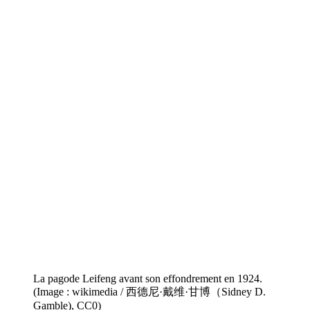
La pagode Leifeng avant son effondrement en 1924.
(Image : wikimedia / 西德尼·戴维·甘博（Sidney D.
Gamble), CC0)