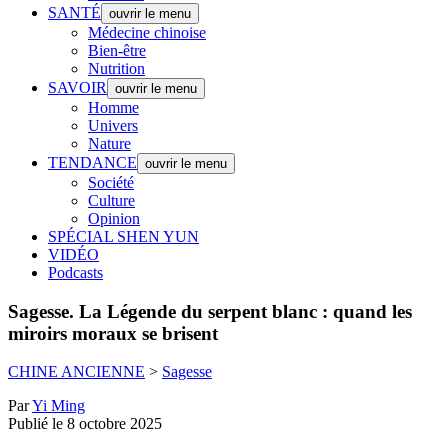
SANTÉ
ouvrir le menu
Médecine chinoise
Bien-être
Nutrition
SAVOIR
ouvrir le menu
Homme
Univers
Nature
TENDANCE
ouvrir le menu
Société
Culture
Opinion
SPÉCIAL SHEN YUN
VIDÉO
Podcasts
Sagesse.
La Légende du serpent blanc : quand les
miroirs moraux se brisent
CHINE ANCIENNE
>
Sagesse
Par
Yi Ming
Publié le 8 octobre 2025