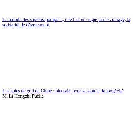
Le monde des sapeurs-pompiers, une histoire régie par le courage, la
solidarité, le dévouement
Les baies de goji de Chine : bienfaits pour la santé et la longévité
M. Li Hongzhi Publie