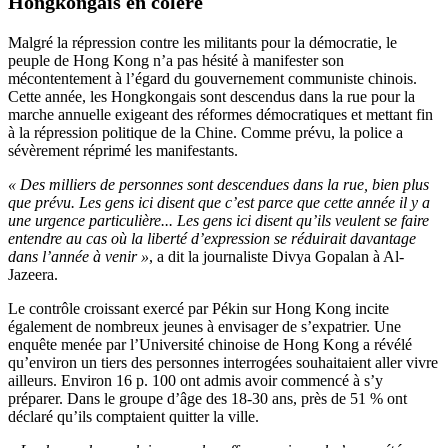
Hongkongais en colère
Malgré la répression contre les militants pour la démocratie, le
peuple de Hong Kong n’a pas hésité à manifester son
mécontentement à l’égard du gouvernement communiste chinois.
Cette année, les Hongkongais sont descendus dans la rue pour la
marche annuelle exigeant des réformes démocratiques et mettant fin
à la répression politique de la Chine. Comme prévu, la police a
sévèrement réprimé les manifestants.
« Des milliers de personnes sont descendues dans la rue, bien plus
que prévu. Les gens ici disent que c’est parce que cette année il y a
une urgence particulière... Les gens ici disent qu’ils veulent se faire
entendre au cas où la liberté d’expression se réduirait davantage
dans l’année à venir »
, a dit la journaliste Divya Gopalan à Al-
Jazeera.
Le contrôle croissant exercé par Pékin sur Hong Kong incite
également de nombreux jeunes à envisager de s’expatrier. Une
enquête menée par l’Université chinoise de Hong Kong a révélé
qu’environ un tiers des personnes interrogées souhaitaient aller vivre
ailleurs. Environ 16 p. 100 ont admis avoir commencé à s’y
préparer. Dans le groupe d’âge des 18-30 ans, près de 51 % ont
déclaré qu’ils comptaient quitter la ville.