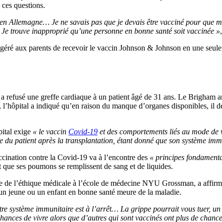
 ces questions.
n Allemagne… Je ne savais pas que je devais être vacciné pour que mon e
é. Je trouve inapproprié qu’une personne en bonne santé soit vaccinée »
ggéré aux parents de recevoir le vaccin Johnson & Johnson en une seule d
 a refusé une greffe cardiaque à un patient âgé de 31 ans. Le Brigham an
 l’hôpital a indiqué qu’en raison du manque d’organes disponibles, il de
pital exige
« le vaccin
Covid-19
et des comportements liés au mode de vi
e du patient après la transplantation, étant donné que son système immu
accination contre la Covid-19 va à l’encontre des
« principes fondament
 que ses poumons se remplissent de sang et de liquides.
de l’éthique médicale à l’école de médecine NYU Grossman, a affirmé qu
qu’un jeune ou un enfant en bonne santé meure de la maladie.
otre système immunitaire est à l’arrêt… La grippe pourrait vous tuer, un
chances de vivre alors que d’autres qui sont vaccinés ont plus de chance