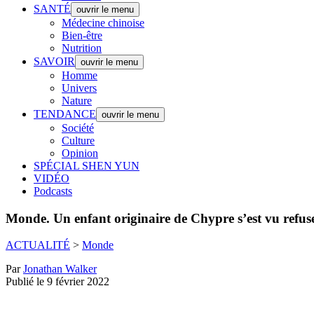
SANTÉ
ouvrir le menu
Médecine chinoise
Bien-être
Nutrition
SAVOIR
ouvrir le menu
Homme
Univers
Nature
TENDANCE
ouvrir le menu
Société
Culture
Opinion
SPÉCIAL SHEN YUN
VIDÉO
Podcasts
Monde.
Un enfant originaire de Chypre s’est vu refus
ACTUALITÉ
>
Monde
Par
Jonathan Walker
Publié le 9 février 2022