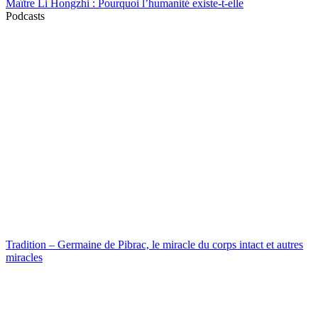
Maître Li Hongzhi : Pourquoi l’humanité existe-t-elle
Podcasts
Tradition – Germaine de Pibrac, le miracle du corps intact et autres
miracles