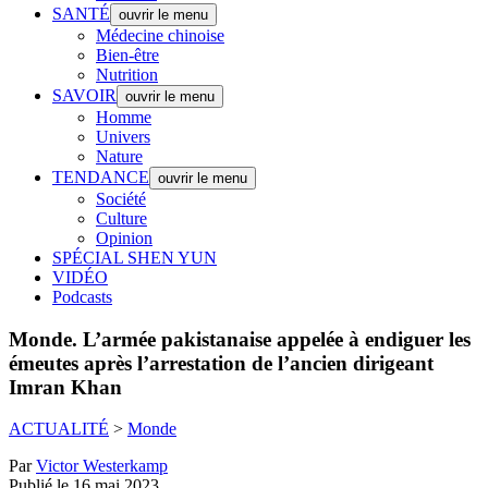
SANTÉ
ouvrir le menu
Médecine chinoise
Bien-être
Nutrition
SAVOIR
ouvrir le menu
Homme
Univers
Nature
TENDANCE
ouvrir le menu
Société
Culture
Opinion
SPÉCIAL SHEN YUN
VIDÉO
Podcasts
Monde.
L’armée pakistanaise appelée à endiguer les
émeutes après l’arrestation de l’ancien dirigeant
Imran Khan
ACTUALITÉ
>
Monde
Par
Victor Westerkamp
Publié le 16 mai 2023