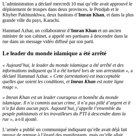
L’administration a déclaré mercredi 10 mai qu’elle avait approuvé le
déploiement de troupes dans deux provinces, le Pendjab et le
Khyber Pakhtunkhwa, deux bastions d’
Imran Khan
, et dans la plus
grande ville du pays, Karachi.
Hammad Azhar, un collaborateur d’
Imran Khan
et un ancien
ministre de son cabinet, a appelé ses partisans à descendre dans la
rue dans un message vidéo diffusé par son parti.
Le leader du monde islamique a été arrêté
« Aujourd’hui, le leader du monde islamique a été arrêté et des
informations indiquent qu’il a été torturé lors de son arrestation »
, a
déclaré Hammad Azhar.
« Cette (arrestation) est inacceptable
quelles que soient les conditions, et
Imran Khan
est notre ligne
rouge ».
« Imran Khan est un leader courageux et honnête du monde
islamique. Il n’a commis aucun crime, il n’a pas pillé d’argent et il
n’a fui dans aucun pays. Aujourd’hui, j’appelle l’ensemble du
peuple pakistanais et les travailleurs du PTI à descendre dans la
rue »
, a-t-il ajouté.
L’armée a publié un communiqué indiquant qu’elle avait déjà fait
preuve de retenue à l’égard des manifestants, mais qu’elle allait