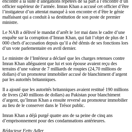
encontre à la suite d’allégations répétées de sa part à l’encontre d’un
officier supérieur de l’armée. Imran Khan a accusé cet officier d’être
l’instigateur d’un attentat manqué à son encontre et d’être le génie
malfaisant qui a conduit à sa destitution de son poste de premier
ministre.
Le NAB a délivré le mandat d’arrêt le 1er mai dans le cadre d’une
enquête sur la corruption d’Imran Khan, qui fait l’objet de plus de 1
000 chefs d’accusation depuis qu’il a été démis de ses fonctions lors
d’un vote parlementaire en avril dernier.
Le ministre de l’Intérieur a déclaré que les charges retenues contre
Imran Khan alléguaient que lui et son épouse avaient reçu des
terrains d’une valeur de 7 milliards de roupies (24,70 millions de
dollars) d’un promoteur immobilier accusé de blanchiment d’argent
par les autorités britanniques.
Il a ajouté que les autorités britanniques avaient restitué 190 millions
de livres (240 millions de dollars) au Pakistan pour blanchiment
d’argent, qu’Imran Khan a ensuite reversé au promoteur immobilier
au lieu de le conserver dans le Trésor public.
Imran Khan a déjà purgé quatre ans de sa peine de cinq ans
d’emprisonnement pour des condamnations antérieures.
Rédacteur Fetty Adler