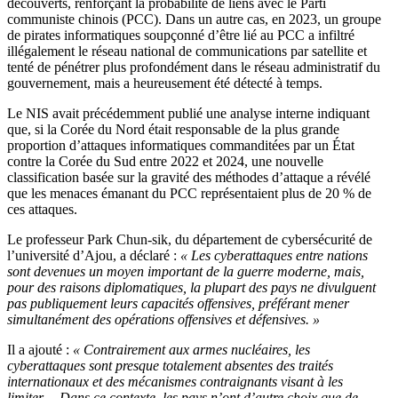
découverts, renforçant la probabilité de liens avec le Parti
communiste chinois (PCC). Dans un autre cas, en 2023, un groupe
de pirates informatiques soupçonné d’être lié au PCC a infiltré
illégalement le réseau national de communications par satellite et
tenté de pénétrer plus profondément dans le réseau administratif du
gouvernement, mais a heureusement été détecté à temps.
Le NIS avait précédemment publié une analyse interne indiquant
que, si la Corée du Nord était responsable de la plus grande
proportion d’attaques informatiques commanditées par un État
contre la Corée du Sud entre 2022 et 2024, une nouvelle
classification basée sur la gravité des méthodes d’attaque a révélé
que les menaces émanant du PCC représentaient plus de 20 % de
ces attaques.
Le professeur Park Chun-sik, du département de cybersécurité de
l’université d’Ajou, a déclaré :
« Les cyberattaques entre nations
sont devenues un moyen important de la guerre moderne, mais,
pour des raisons diplomatiques, la plupart des pays ne divulguent
pas publiquement leurs capacités offensives, préférant mener
simultanément des opérations offensives et défensives. »
Il a ajouté :
« Contrairement aux armes nucléaires, les
cyberattaques sont presque totalement absentes des traités
internationaux et des mécanismes contraignants visant à les
limiter… Dans ce contexte, les pays n’ont d’autre choix que de