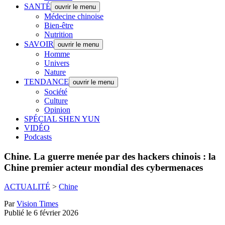
SANTÉ
ouvrir le menu
Médecine chinoise
Bien-être
Nutrition
SAVOIR
ouvrir le menu
Homme
Univers
Nature
TENDANCE
ouvrir le menu
Société
Culture
Opinion
SPÉCIAL SHEN YUN
VIDÉO
Podcasts
Chine.
La guerre menée par des hackers chinois : la
Chine premier acteur mondial des cybermenaces
ACTUALITÉ
>
Chine
Par
Vision Times
Publié le 6 février 2026