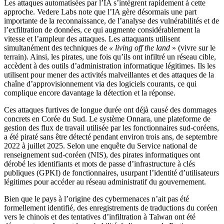
Les attaques automatisées par l’IA s’intègrent rapidement à cette
approche. Vedere Labs note que l’IA gère désormais une part
importante de la reconnaissance, de l’analyse des vulnérabilités et de
l’exfiltration de données, ce qui augmente considérablement la
vitesse et l’ampleur des attaques. Les attaquants utilisent
simultanément des techniques de
« living off the land
» (vivre sur le
terrain). Ainsi, les pirates, une fois qu’ils ont infiltré un réseau cible,
accèdent à des outils d’administration informatique légitimes. Ils les
utilisent pour mener des activités malveillantes et des attaques de la
chaîne d’approvisionnement via des logiciels courants, ce qui
complique encore davantage la détection et la réponse.
Ces attaques furtives de longue durée ont déjà causé des dommages
concrets en Corée du Sud. Le système Onnara, une plateforme de
gestion des flux de travail utilisée par les fonctionnaires sud-coréens,
a été piraté sans être détecté pendant environ trois ans, de septembre
2022 à juillet 2025. Selon une enquête du Service national de
renseignement sud-coréen (NIS), des pirates informatiques ont
dérobé les identifiants et mots de passe d’infrastructure à clés
publiques (GPKI) de fonctionnaires, usurpant l’identité d’utilisateurs
légitimes pour accéder au réseau administratif du gouvernement.
Bien que le pays à l’origine des cybermenaces n’ait pas été
formellement identifié, des enregistrements de traductions du coréen
vers le chinois et des tentatives d’infiltration à Taïwan ont été