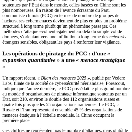
soutenues par l’État dans le monde, celles basées en Chine sont les
plus nombreuses. En raison de l’avance écrasante du Parti
communiste chinois (PCC) en termes de nombre de groupes de
hackers, ses cybermenaces deviennent de plus en plus un problème
structurel à long terme plutôt qu’un phénomène passager. Ces
méthodes d’attaque évoluent également au-delà du simple vol de
données, s’orientant vers une infiltration à long terme des
networks
étrangers sensibles, obligeant les pays à renforcer leur vigilance.
Les opérations de piratage du PCC : d’une
«
expansion quantitative »
à une
« menace stratégique
»
Un rapport récent,
« Bilan des menaces 2025 »
, publié par Vedere
Labs, filiale de la société de cybersécurité néerlandaise, Forescout,
indique que l’année dernière, le PCC possédait le plus grand nombre
au monde d’organisations de piratage informatique soutenus par un
État, soit 210, environ le double des 112 organisations russes et
quatre fois plus que les 55 organisations iraniennes. Le PCC, la
Russie et l’Iran représentent ensemble 45 % des organisations de
menaces étatiques à l’échelle mondiale, la Chine occupant la
première place.
Ces chiffres ne représentent pas le nombre d’attaques, mais plutôt le