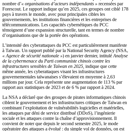
nombre d’
« organisations d’acteurs indépendants »
recensées par
Forescout. Le rapport indique qu’en 2025, ces groupes ont ciblé 178
pays à travers le monde, avec pour principales cibles les
gouvernements, les institutions financières et les entreprises de
télécommunications. Les capacités cybernétiques du PCC
témoignent d’une expansion structurelle, tant en termes de nombre
d’organisations que de la portée des opérations.
L’intensité des cyberattaques du PCC est particulièrement manifeste
à Taïwan. Un rapport publié par la National Security Agency (NSA,
« Agence de sécurité nationale »
) en janvier dernier, intitulé
Analyse
de la cybermenace du Parti communiste chinois contre les
infrastructures sensibles de Taïwan en 2025,
indique que cette
même année, les cyberattaques visant les infrastructures
gouvernementales taïwanaises s’élevaient en moyenne à 2,63
millions par jour. Cela représente une augmentation de 113 % par
rapport aux statistiques de 2023 et de 6 % par rapport à 2024.
La NSA a déclaré que des groupes de pirates informatiques chinois
ciblent le gouvernement et les infrastructures critiques de Taïwan en
combinant l’exploitation de vulnérabilités logicielles et matérielles,
les attaques par déni de service distribué (DDoS), l’ingénierie
sociale et les attaques contre la chaîne d’approvisionnement. Il
convient de noter que depuis le second semestre 2025, le mode
opératoire des attaques a évolué : du simple vol de données, on est