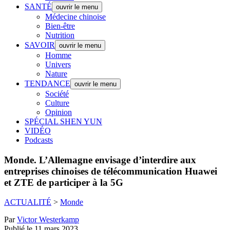
SANTÉ
ouvrir le menu
Médecine chinoise
Bien-être
Nutrition
SAVOIR
ouvrir le menu
Homme
Univers
Nature
TENDANCE
ouvrir le menu
Société
Culture
Opinion
SPÉCIAL SHEN YUN
VIDÉO
Podcasts
Monde.
L’Allemagne envisage d’interdire aux
entreprises chinoises de télécommunication Huawei
et ZTE de participer à la 5G
ACTUALITÉ
>
Monde
Par
Victor Westerkamp
Publié le 11 mars 2023