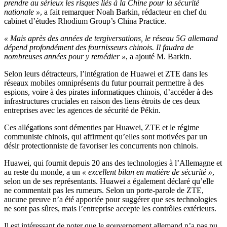
prendre au sérieux les risques liés à la Chine pour la sécurité
nationale »
, a fait remarquer Noah Barkin, rédacteur en chef du
cabinet d’études Rhodium Group’s China Practice.
« Mais après des années de tergiversations, le réseau 5G allemand
dépend profondément des fournisseurs chinois. Il faudra de
nombreuses années pour y remédier »
, a ajouté M. Barkin.
Selon leurs détracteurs, l’intégration de Huawei et ZTE dans les
réseaux mobiles omniprésents du futur pourrait permettre à des
espions, voire à des pirates informatiques chinois, d’accéder à des
infrastructures cruciales en raison des liens étroits de ces deux
entreprises avec les agences de sécurité de Pékin.
Ces allégations sont démenties par Huawei, ZTE et le régime
communiste chinois, qui affirment qu’elles sont motivées par un
désir protectionniste de favoriser les concurrents non chinois.
Huawei, qui fournit depuis 20 ans des technologies à l’Allemagne et
au reste du monde, a un
« excellent bilan en matière de sécurité »
,
selon un de ses représentants. Huawei a également déclaré qu’elle
ne commentait pas les rumeurs. Selon un porte-parole de ZTE,
aucune preuve n’a été apportée pour suggérer que ses technologies
ne sont pas sûres, mais l’entreprise accepte les contrôles extérieurs.
Il est intéressant de noter que le gouvernement allemand n’a pas pu