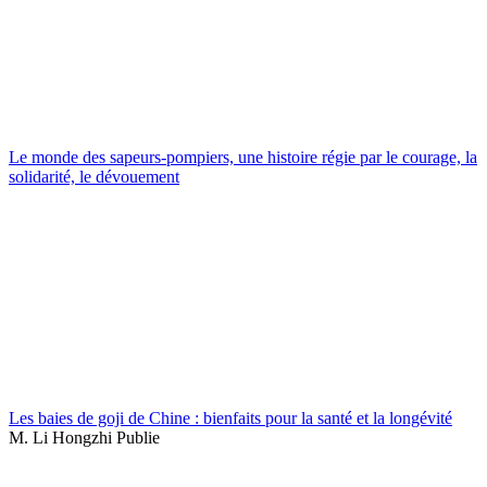
Le monde des sapeurs-pompiers, une histoire régie par le courage, la
solidarité, le dévouement
Les baies de goji de Chine : bienfaits pour la santé et la longévité
M. Li Hongzhi Publie