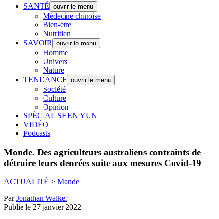
SANTÉ
ouvrir le menu
Médecine chinoise
Bien-être
Nutrition
SAVOIR
ouvrir le menu
Homme
Univers
Nature
TENDANCE
ouvrir le menu
Société
Culture
Opinion
SPÉCIAL SHEN YUN
VIDÉO
Podcasts
Monde.
Des agriculteurs australiens contraints de
détruire leurs denrées suite aux mesures Covid-19
ACTUALITÉ
>
Monde
Par
Jonathan Walker
Publié le 27 janvier 2022