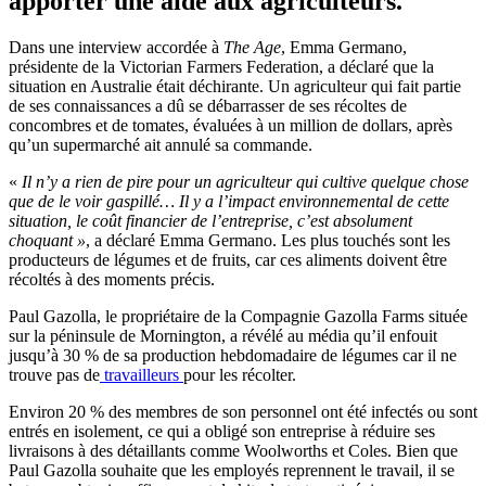
apporter une aide aux agriculteurs.
Dans une interview accordée à
The Age
, Emma Germano,
présidente de la Victorian Farmers Federation, a déclaré que la
situation en Australie était déchirante. Un agriculteur qui fait partie
de ses connaissances a dû se débarrasser de ses récoltes de
concombres et de tomates, évaluées à un million de dollars, après
qu’un supermarché ait annulé sa commande.
«
Il n’y a rien de pire pour un agriculteur qui cultive quelque chose
que de le voir gaspillé… Il y a l’impact environnemental de cette
situation, le coût financier de l’entreprise, c’est absolument
choquant »
, a déclaré Emma Germano. Les plus touchés sont les
producteurs de légumes et de fruits, car ces aliments doivent être
récoltés à des moments précis.
Paul Gazolla, le propriétaire de la Compagnie Gazolla Farms située
sur la péninsule de Mornington, a révélé au média qu’il enfouit
jusqu’à 30 % de sa production hebdomadaire de légumes car il ne
trouve pas de
travailleurs
pour les récolter.
Environ 20 % des membres de son personnel ont été infectés ou sont
entrés en isolement, ce qui a obligé son entreprise à réduire ses
livraisons à des détaillants comme Woolworths et Coles. Bien que
Paul Gazolla souhaite que les employés reprennent le travail, il se