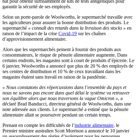
bat pour obtenir suffisamment de kits de tests antigéniques pour
garantir la sécurité de ses employés.
Selon un porte-parole de Woolworths, le supermarché travaille avec
les agriculteurs pour assurer la bonne distribution des produits. Le
supermarché
« connaît des retards dans la livraison des stocks »
en
raison de l’impact de la crise
Covid-19
sur les chaînes
d’approvisionnement alimentaire.
Alors que les supermarchés peinent à fournir des produits aux
consommateurs, le risque de pénurie alimentaire augmente. Dans
certains endroits, les magasins sont à court de produits d’épicerie. Le
6 janvier, Woolworths a annoncé que plus de 20 % des employés de
ses centres de distribution et 10 % de ceux travaillant dans les
magasins étaient sans travail en raison de la pandémie.
« Nous constatons des répercussions dans l’ensemble du pays et
nous ne savons pas encore dans quel délai le système va retrouver
son équilibre alors que nous traversons la vague Omicron »
, a
déclaré Brad Banducci, directeur général de Woolworths, dans une
note adressée aux clients. Le supermarché a estimé que la pénurie
alimentaire allait se poursuivre pendant un certain temps.
Prenant en compte les difficultés de l’
industrie alimentaire
, le
Premier ministre australien Scott Morrison a annoncé le 10 janvier
un assouplissement des règles d’isolement pour les personnes