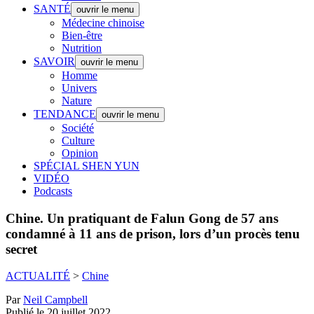
SANTÉ
ouvrir le menu
Médecine chinoise
Bien-être
Nutrition
SAVOIR
ouvrir le menu
Homme
Univers
Nature
TENDANCE
ouvrir le menu
Société
Culture
Opinion
SPÉCIAL SHEN YUN
VIDÉO
Podcasts
Chine.
Un pratiquant de Falun Gong de 57 ans
condamné à 11 ans de prison, lors d’un procès tenu
secret
ACTUALITÉ
>
Chine
Par
Neil Campbell
Publié le 20 juillet 2022