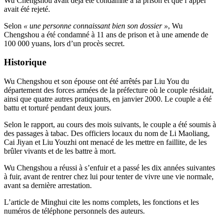
Wu Chengshou avait déjà été condamné à la prison et que l’appel
avait été rejeté.
Selon
« une personne connaissant bien son dossier »
, Wu
Chengshou a été condamné à 11 ans de prison et à une amende de
100 000 yuans, lors d’un procès secret.
Historique
Wu Chengshou et son épouse ont été arrêtés par Liu You du
département des forces armées de la préfecture où le couple résidait,
ainsi que quatre autres pratiquants, en janvier 2000. Le couple a été
battu et torturé pendant deux jours.
Selon le rapport, au cours des mois suivants, le couple a été soumis à
des passages à tabac. Des officiers locaux du nom de Li Maoliang,
Cai Jiyan et Liu Youzhi ont menacé de les mettre en faillite, de les
brûler vivants et de les battre à mort.
Wu Chengshou a réussi à s’enfuir et a passé les dix années suivantes
à fuir, avant de rentrer chez lui pour tenter de vivre une vie normale,
avant sa dernière arrestation.
L’article de Minghui cite les noms complets, les fonctions et les
numéros de téléphone personnels des auteurs.