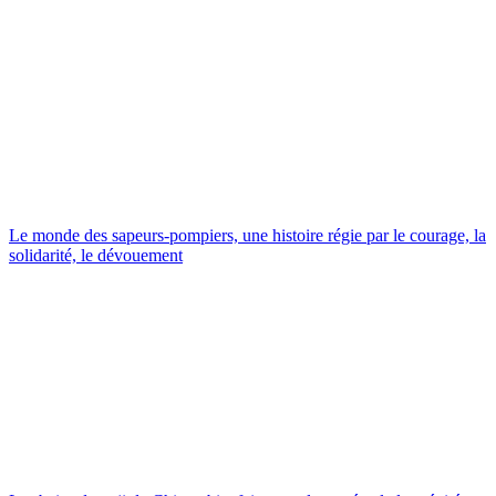
Le monde des sapeurs-pompiers, une histoire régie par le courage, la
solidarité, le dévouement