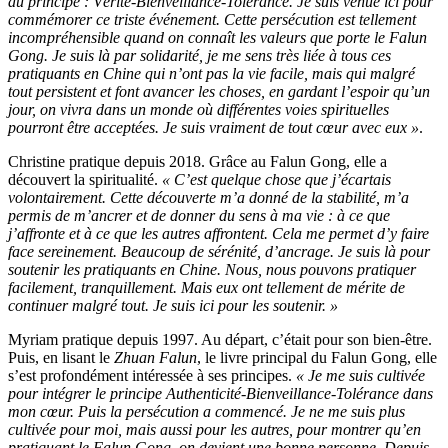
au principe : Vérité-Bienveillance-Tolérance. Je suis venue ici pour
commémorer ce triste événement. Cette persécution est tellement
incompréhensible quand on connaît les valeurs que porte le Falun
Gong. Je suis là par solidarité, je me sens très liée à tous ces
pratiquants en Chine qui n’ont pas la vie facile, mais qui malgré
tout persistent et font avancer les choses, en gardant l’espoir qu’un
jour, on vivra dans un monde où différentes voies spirituelles
pourront être acceptées. Je suis vraiment de tout cœur avec eux »
.
Christine pratique depuis 2018. Grâce au Falun Gong, elle a
découvert la spiritualité.
« C’est quelque chose que j’écartais
volontairement. Cette découverte m’a donné de la stabilité, m’a
permis de m’ancrer et de donner du sens à ma vie : à ce que
j’affronte et à ce que les autres affrontent. Cela me permet d’y faire
face sereinement. Beaucoup de sérénité, d’ancrage. Je suis là pour
soutenir les pratiquants en Chine. Nous, nous pouvons pratiquer
facilement, tranquillement. Mais eux ont tellement de mérite de
continuer malgré tout. Je suis ici pour les soutenir. »
Myriam pratique depuis 1997. Au départ, c’était pour son bien-être.
Puis, en lisant le
Zhuan Falun
, le livre principal du Falun Gong, elle
s’est profondément intéressée à ses principes.
« Je me suis cultivée
pour intégrer le principe Authenticité-Bienveillance-Tolérance dans
mon cœur. Puis la persécution a commencé. Je ne me suis plus
cultivée pour moi, mais aussi pour les autres, pour montrer qu’en
pratiquant le Falun Gong, on devient une bonne personne. Depuis