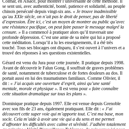
Colmar, en Alsace, pour montrer l’universalité de cette méthode. Il
se sent uni, avec authenticité, bonté, patience et solidarité, au peuple
chinois persécuté depuis vingt-six ans.
« Je trouve inadmissible
qu’au XXIe siècle, on n’ait pas le droit de penser, pas de liberté
d’expression. Être ici, c’est un moyen de montrer au public qu’avec
une résistance pacifique, on peut faire passer le message malgré la
censure. »
Il a commencé à pratiquer alors qu’il traversait une
profonde dépression. C’est une amie de sa mère qui lui a proposé
cette méditation. Lorsqu’il a lu les enseignements, il a été très
touché. Tous ses blocages ont disparu, il s’est ouvert à l’univers et a
trouvé des réponses à ses questions existentielles.
Gérard est venu du Jura pour cette journée. Il pratique depuis 1998.
Avant de découvrir le Falun Gong, il souffrait de graves problèmes
de santé, notamment de tuberculose et de fortes douleurs au dos. Il
portait aussi en lui des traumatismes familiaux. Comme Olivier, il
dit :
« J’ai acquis une ouverture d’esprit, ainsi qu’une santé
mentale, morale et physique ».
Il est venu pour
« faire connaître
cette situation dramatique sur tous les plans ».
Dominique pratique depuis 1997. Elle est venue depuis Grenoble
avec son fils de 23 ans, également pratiquant. Elle dit :
« J’ai
découvert cette super voie qui m’apporte tout. C’est ma base, mon
socle. Cela m’aide à avoir une vie qui a du sens et me permet
d’affronter les difficultés avec calme et sérénité. J’adhère totalement