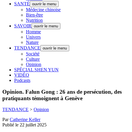
SANTÉ
ouvrir le menu
Médecine chinoise
Bien-être
Nutrition
SAVOIR
ouvrir le menu
Homme
Univers
Nature
TENDANCE
ouvrir le menu
Société
Culture
Opinion
SPÉCIAL SHEN YUN
VIDÉO
Podcasts
Opinion.
Falun Gong : 26 ans de persécution, des
pratiquants témoignent à Genève
TENDANCE
>
Opinion
Par
Catherine Keller
Publié le 22 juillet 2025