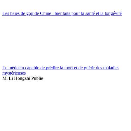
Les baies de goji de Chine : bienfaits pour la santé et la longévité
Le médecin capable de prédire la mort et de guérir des maladies
mystérieuses
M. Li Hongzhi Publie