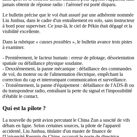
jamais obtenir de réponse radio : l'aéronef est porté disparu.
Le bulletin précise que le vol était assuré par une adhérente nommée
Liu Junhua, dans le cadre d'un entraînement en solo, sans instructeur
à bord pour superviser. Ce jour-là, le ciel de Pékin était dégagé et la
visibilité excellente.
Dans la rubrique
« causes possibles »
, le bulletin avance trois pistes
à examiner.
- Premièrement, le facteur humain : erreur de pilotage, désorientation
spatiale ou défaillance physique soudaine.
- Deuxièmement, la panne mécanique : défaillance des commandes
de vol, du moteur ou de l'alimentation électrique, empêchant la
correction du cap et interrompant communication et surveillance.
- Troisièmement, la panne d'équipement : défaillance de l'ADS-B ou
du transpondeur radio, entraînant la perte du signal et l'impossibilité
d'établir le contact.
Qui est la pilote ?
La nouvelle du petit avion percutant le China Zun a suscité de vifs
débats en ligne. Selon certaines sources, la pilote de l'appareil
accidenté, Liu Junhua, titulaire d'un master de finance de
l'Université Renmin de Chine, occupait le poste de directrice