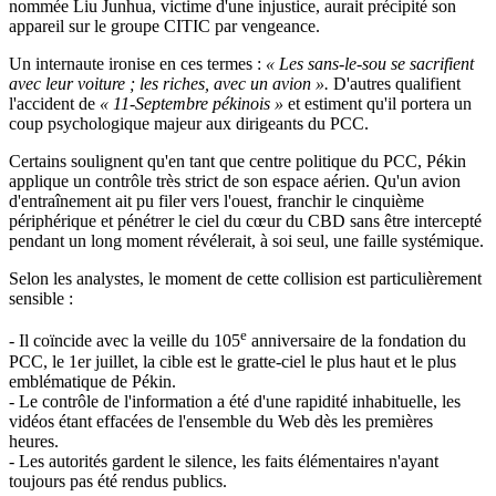
nommée Liu Junhua, victime d'une injustice, aurait précipité son
appareil sur le groupe CITIC par vengeance.
Un internaute ironise en ces termes :
« Les sans-le-sou se sacrifient
avec leur voiture ; les riches, avec un avion ».
D'autres qualifient
l'accident de
« 11-Septembre pékinois »
et estiment qu'il portera un
coup psychologique majeur aux dirigeants du PCC.
Certains soulignent qu'en tant que centre politique du PCC, Pékin
applique un contrôle très strict de son espace aérien. Qu'un avion
d'entraînement ait pu filer vers l'ouest, franchir le cinquième
périphérique et pénétrer le ciel du cœur du CBD sans être intercepté
pendant un long moment révélerait, à soi seul, une faille systémique.
Selon les analystes, le moment de cette collision est particulièrement
sensible :
e
- Il coïncide avec la veille du 105
anniversaire de la fondation du
PCC, le 1er juillet, la cible est le gratte-ciel le plus haut et le plus
emblématique de Pékin.
- Le contrôle de l'information a été d'une rapidité inhabituelle, les
vidéos étant effacées de l'ensemble du Web dès les premières
heures.
- Les autorités gardent le silence, les faits élémentaires n'ayant
toujours pas été rendus publics.