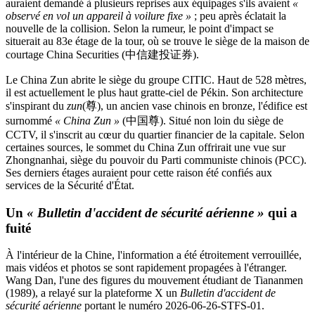
auraient demandé à plusieurs reprises aux équipages s'ils avaient
«
observé en vol un appareil à voilure fixe »
; peu après éclatait la
nouvelle de la collision. Selon la rumeur, le point d'impact se
situerait au 83e étage de la tour, où se trouve le siège de la maison de
courtage China Securities (中信建投证券).
Le China Zun abrite le siège du groupe CITIC. Haut de 528 mètres,
il est actuellement le plus haut gratte-ciel de Pékin. Son architecture
s'inspirant du
zun
(尊), un ancien vase chinois en bronze, l'édifice est
surnommé
« China Zun »
(中国尊). Situé non loin du siège de
CCTV, il s'inscrit au cœur du quartier financier de la capitale. Selon
certaines sources, le sommet du China Zun offrirait une vue sur
Zhongnanhai, siège du pouvoir du Parti communiste chinois (PCC).
Ses derniers étages auraient pour cette raison été confiés aux
services de la Sécurité d'État.
Un
« Bulletin d'accident de sécurité aérienne »
qui a
fuité
À l'intérieur de la Chine, l'information a été étroitement verrouillée,
mais vidéos et photos se sont rapidement propagées à l'étranger.
Wang Dan, l'une des figures du mouvement étudiant de Tiananmen
(1989), a relayé sur la plateforme X un
Bulletin d'accident de
sécurité aérienne
portant le numéro 2026-06-26-STFS-01.