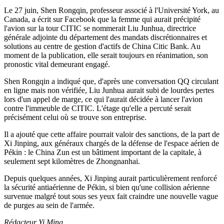
Le 27 juin, Shen Rongqin, professeur associé à l'Université York, au
Canada, a écrit sur Facebook que la femme qui aurait précipité
l'avion sur la tour CITIC se nommerait Liu Junhua, directrice
générale adjointe du département des mandats discrétionnaires et
solutions au centre de gestion d'actifs de China Citic Bank. Au
moment de la publication, elle serait toujours en réanimation, son
pronostic vital demeurant engagé.
Shen Rongqin a indiqué que, d'après une conversation QQ circulant
en ligne mais non vérifiée, Liu Junhua aurait subi de lourdes pertes
lors d'un appel de marge, ce qui l'aurait décidée à lancer l'avion
contre l'immeuble de CITIC. L'étage qu'elle a percuté serait
précisément celui où se trouve son entreprise.
Il a ajouté que cette affaire pourrait valoir des sanctions, de la part de
Xi Jinping, aux généraux chargés de la défense de l'espace aérien de
Pékin : le China Zun est un bâtiment important de la capitale, à
seulement sept kilomètres de Zhongnanhai.
Depuis quelques années, Xi Jinping aurait particulièrement renforcé
la sécurité antiaérienne de Pékin, si bien qu'une collision aérienne
survenue malgré tout sous ses yeux fait craindre une nouvelle vague
de purges au sein de l'armée.
Rédacteur Yi Ming