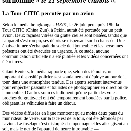
surnommé
« le 11 septembre chinois ».
La Tour CITIC percutée par un avion
Selon le média hongkongais
HK01
, le 26 juin peu après 18h, la
Tour CITIC (China Zun), à Pékin, aurait été percutée par un petit
avion. Deux façades vitrées du gratte-ciel se sont brisées, tandis que
l'appareil s'est rompu, ses débris se dispersant sur la chaussée. Une
épaisse fumée s'échappait du socle de l'immeuble et les personnes
présentes ont été évacuées en urgence. À ce stade, aucune
communication officielle n'a été publiée et les vidéos concernées ont
été retirées.
Citant Reuters, le média rapporte que, selon des témoins, un
important dispositif policier s'est soudainement déployé autour de la
tour, dans une atmosphère tendue. Des agents seraient intervenus
pour empêcher passants et touristes de photographier en direction de
l'immeuble. D'autres sources indiquent qu'une partie des voies
proches du gratte-ciel ont été temporairement bouclées par la police,
obligeant les véhicules à faire un détour.
Des vidéos diffusées en ligne montrent qu'au moins deux pans du
mur-rideau de verre, sur la face est de la tour, ont été défoncés par
l'avion. Le fuselage s'est disloqué : l'empennage et les ailes gisent au
sol, mais le nez de l'appareil demeure introuvable —