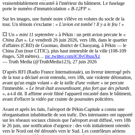
vraisemblablement encastré à l'intérieur du bâtiment. Le fuselage
porte le numéro d'immatriculation
« B-12PP ».
Sur les images, une fumée noire s'élève en volutes du socle de la
tour. Un témoin s'exclame :
« L'avion est tombé ! Il y a le feu ! »
💥
Un
« mini 11 septembre »
à Pékin : un petit avion percute le
«
China Zun ».
Le vendredi 26 juin 2026, vers 18h, dans le quartier
d'affaires (CBD) de Guomao, district de Chaoyang, à Pékin — le
China Zun (tour CITIC), plus haut immeuble de la ville (108-109
étages, 528 mètres)…
pic.twitter.com/iC8vOhuuXz
— Truth Media (@TruthMedia123), 27 juin 2026
D'après RFI (Radio France Internationale), un livreur interrogé près
de la tour a déclaré avoir entendu, vers 18h, une violente détonation,
avant qu'un engin volant
« de la taille d'une voiture »
ne percute
l'immeuble.
« Le bruit était assourdissant, plus fort que des pétards
»
, a-t-il dit. Il affirme avoir filmé l'appareil encastré dans le bâtiment,
avant d'effacer la vidéo par crainte de poursuites policières.
Avant et après les faits, l'aéroport de Pékin-Capitale a connu une
réorganisation inhabituelle de son trafic. Des internautes ont rapporté
sur les réseaux sociaux chinois que l'aéroport avait diffusé, vers 18h
le 26 juin, une notification d'urgence : des vols initialement orientés
vers le Nord ont été déroutés vers le Sud. Les contrôleurs aériens