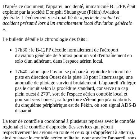
D'après ce document, l'appareil accidenté, immatriculé B-12PP, était
exploité par la société Dongshi Shuangyue (Pékin) Aviation
générale. L'événement y est qualifié de
« perte de contact et
accident présumé lors d'un entraînement local d'aviation générale
».
Le bulletin détaille la chronologie des faits :
17h30 : le B-12PP décolle normalement de l'aéroport
d'aviation générale de Shifosi pour un vol d'entraînement en
solo d'un adhérant, dans l'espace aérien local.
17h40 : alors que l’avion se prépare à rejoindre le circuit de
piste en direction Ouest de la piste 18 pour l'atterrissage, une
anomalie de pilotage survient brutalement. L'appareil n'intègre
pas le circuit selon la procédure standard, conserve un cap
plein ouest à 270°, sort de l'espace aérien contrôlé local et
poursuit vers l'ouest ; sa trajectoire s'étend jusqu'aux abords
du cinquième périphérique est de Pékin, où son signal ADS-B
disparaît.
La tour de contrôle a coordonné à plusieurs reprises avec le contrôle
régional et le contrôle d'approche (les services qui gèrent
respectivement les avions en route et ceux qui s'apprêtent à atterrir),
ainsi qu'avec le contrôle aérien militaire, pour appeler l'appareil, sans