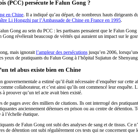
ois (PCC) persécute le Falun Gong ?
ong en Chine
. Il a indiqué qu’au départ, de nombreux hauts dirigeants 
aître Li Hongzhi par l’Ambassade de Chine en France en 1995
.
 Falun Gong au sein du PCC : les partisans pensaient que le Falun Gong n
lun Gong révélerait beaucoup de vérités qui auraient un impact sur le g
Gong, mais ignorait
l’ampleur des persécutions
jusqu’en 2006, lorsqu’un
des yeux de pratiquants du Falun Gong à l’hôpital Sujiatun de Shenyang
n tel abus existe bien en Chine
n gouvernementale a estimé qu’il était nécessaire d’enquêter sur cette a
 comme collaborateur, et c’est ainsi qu’ils ont commencé leur enquête. L’
s à prouver qu’un tel acte avait bien existé.
es de pages avec des milliers de citations. Ils ont interrogé des pratiqu
atiquantes anciennement détenues en prison ou au centre de détention. To
 à l’échelle étatique.
tiquants de Falun Gong ont subi des analyses de sang et de tissus. Ce n’
s de détention ont subi régulièrement ces tests qui ne concernent que l