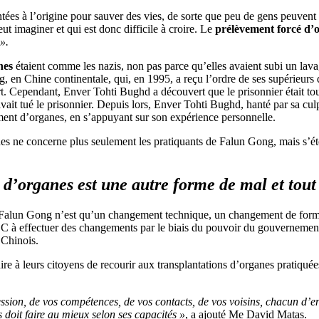
ées à l’origine pour sauver des vies, de sorte que peu de gens peuvent c
eut imaginer et qui est donc difficile à croire. Le
prélèvement forcé d’
».
anes
étaient comme les nazis, non pas parce qu’elles avaient subi un lavag
 en Chine continentale, qui, en 1995, a reçu l’ordre de ses supérieurs
 mort. Cependant, Enver Tohti Bughd a découvert que le prisonnier était 
avait tué le prisonnier. Depuis lors, Enver Tohti Bughd, hanté par sa cul
ent d’organes, en s’appuyant sur son expérience personnelle.
s ne concerne plus seulement les pratiquants de Falun Gong, mais s’ét
 d’organes est une autre forme de mal et tout
 Falun Gong n’est qu’un changement technique, un changement de forme 
e PCC à effectuer des changements par le biais du pouvoir du gouverneme
 Chinois.
e à leurs citoyens de recourir aux transplantations d’organes pratiquée
ssion, de vos compétences, de vos contacts, de vos voisins, chacun d’ent
doit faire au mieux selon ses capacités »
, a ajouté Me David Matas.