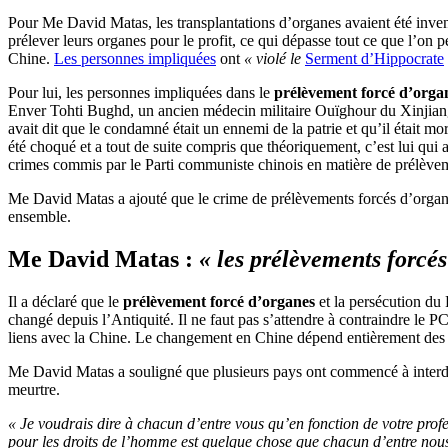
Pour Me David Matas, les transplantations d’organes avaient été invent
prélever leurs organes pour le profit, ce qui dépasse tout ce que l’on p
Chine.
Les personnes impliquées
ont
« violé le
Serment d’Hippocrate
Pour lui, les personnes impliquées dans le
prélèvement forcé d’org
Enver Tohti Bughd, un ancien médecin militaire Ouïghour du Xinjiang,
avait dit que le condamné était un ennemi de la patrie et qu’il était
été choqué et a tout de suite compris que théoriquement, c’est lui qui 
crimes commis par le Parti communiste chinois en matière de prélèvem
Me David Matas a ajouté que le crime de prélèvements forcés d’organe
ensemble.
Me David Matas :
« les prélèvements forcés
Il a déclaré que le
prélèvement forcé d’organes
et la persécution du
changé depuis l’Antiquité. Il ne faut pas s’attendre à contraindre l
liens avec la Chine. Le changement en Chine dépend entièrement des
Me David Matas a souligné que plusieurs pays ont commencé à interdir
meurtre.
« Je voudrais dire à chacun d’entre vous qu’en fonction de votre profe
pour les droits de l’homme est quelque chose que chacun d’entre nous 