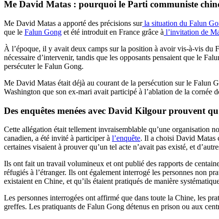
Me David Matas : pourquoi le Parti communiste chin
Me David Matas a apporté des précisions sur
la situation du Falun G
que le
Falun Gong
et été introduit en France grâce à
l’invitation de M
À l’époque, il y avait deux camps sur la position à avoir vis-à-vis du
nécessaire d’intervenir, tandis que les opposants pensaient que le Fa
persécuter le Falun Gong.
Me David Matas était déjà au courant de la persécution sur le Falun 
Washington que son ex-mari avait participé à l’ablation de la cornée 
Des enquêtes menées avec David Kilgour prouvent qu’u
Cette allégation était tellement invraisemblable qu’une organisation no
canadien, a été invité à participer à
l’enquête
. Il a choisi David Matas
certaines visaient à prouver qu’un tel acte n’avait pas existé, et d’autre
Ils ont fait un travail volumineux et ont publié des rapports de centain
réfugiés à l’étranger. Ils ont également interrogé les personnes non pr
existaient en Chine, et qu’ils étaient pratiqués de manière systématique
Les personnes interrogées ont affirmé que dans toute la Chine, les pra
greffes. Les pratiquants de Falun Gong détenus en prison ou aux centre