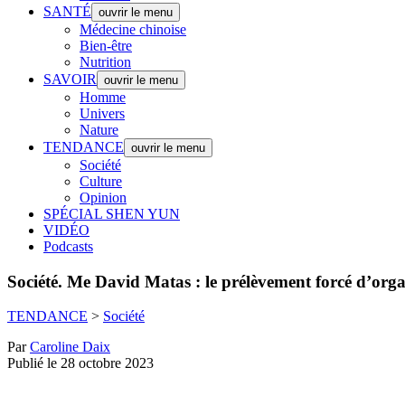
SANTÉ
ouvrir le menu
Médecine chinoise
Bien-être
Nutrition
SAVOIR
ouvrir le menu
Homme
Univers
Nature
TENDANCE
ouvrir le menu
Société
Culture
Opinion
SPÉCIAL SHEN YUN
VIDÉO
Podcasts
Société.
Me David Matas : le prélèvement forcé d’orga
TENDANCE
>
Société
Par
Caroline Daix
Publié le 28 octobre 2023