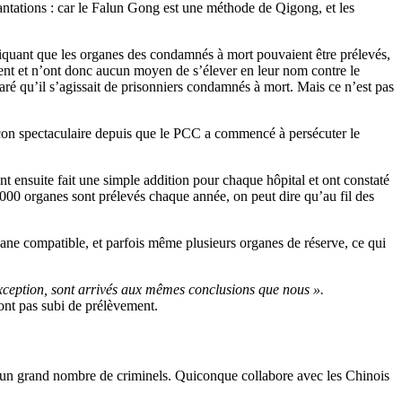
antations : car le Falun Gong est une méthode de Qigong, et les
iquant que les organes des condamnés à mort pouvaient être prélevés,
uvent et n’ont donc aucun moyen de s’élever en leur nom contre le
é qu’il s’agissait de prisonniers condamnés à mort. Mais ce n’est pas
açon spectaculaire depuis que le PCC a commencé à persécuter le
nt ensuite fait une simple addition pour chaque hôpital et ont constaté
00 organes sont prélevés chaque année, on peut dire qu’au fil des
rgane compatible, et parfois même plusieurs organes de réserve, ce qui
 exception, sont arrivés aux mêmes conclusions que nous ».
ont pas subi de prélèvement.
d’un grand nombre de criminels. Quiconque collabore avec les Chinois