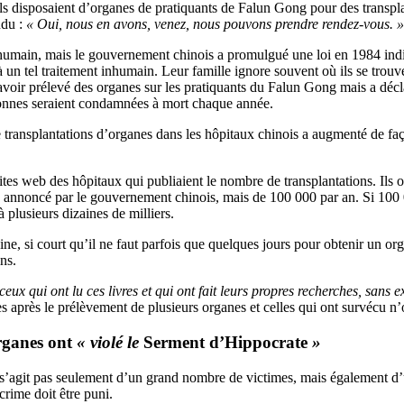
ls disposaient d’organes de pratiquants de Falun Gong pour des transpl
ndu :
« Oui, nous en avons, venez, nous pouvons prendre rendez-vous. »
 humain, mais le gouvernement chinois a promulgué une loi en 1984 ind
à un tel traitement inhumain. Leur famille ignore souvent où ils se tro
oir prélevé des organes sur les pratiquants du Falun Gong mais a déclar
personnes seraient condamnées à mort chaque année.
 transplantations d’organes dans les hôpitaux chinois a augmenté de f
sites web des hôpitaux qui publiaient le nombre de transplantations. Ils o
annoncé par le gouvernement chinois, mais de 100 000 par an. Si 100 0
 plusieurs dizaines de milliers.
ine, si court qu’il ne faut parfois que quelques jours pour obtenir un o
ns.
eux qui ont lu ces livres et qui ont fait leurs propres recherches, sans
s après le prélèvement de plusieurs organes et celles qui ont survécu n’
rganes
ont
« violé le
Serment d’Hippocrate
»
e s’agit pas seulement d’un grand nombre de victimes, mais également 
crime doit être puni.