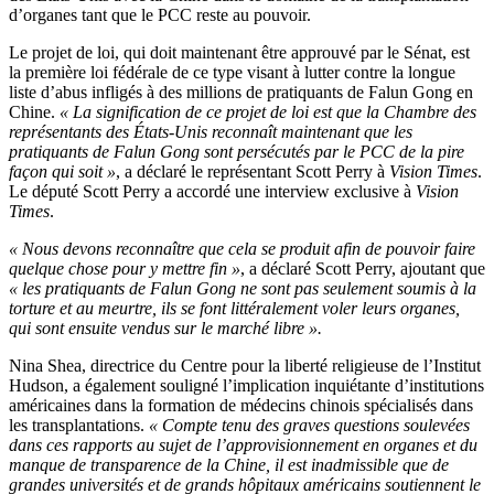
d’organes tant que le PCC reste au pouvoir.
Le projet de loi, qui doit maintenant être approuvé par le Sénat, est
la première loi fédérale de ce type visant à lutter contre la longue
liste d’abus infligés à des millions de pratiquants de Falun Gong en
Chine.
« La signification de ce projet de loi est que la Chambre des
représentants des États-Unis reconnaît maintenant que les
pratiquants de Falun Gong sont persécutés par le PCC de la pire
façon qui soit »
, a déclaré le représentant Scott Perry à
Vision Times
.
Le député Scott Perry a accordé une interview exclusive à
Vision
Times
.
« Nous devons reconnaître que cela se produit afin de pouvoir faire
quelque chose pour y mettre fin »
, a déclaré Scott Perry, ajoutant que
« les pratiquants de Falun Gong ne sont pas seulement soumis à la
torture et au meurtre, ils se font littéralement voler leurs organes,
qui sont ensuite vendus sur le marché libre ».
Nina Shea, directrice du Centre pour la liberté religieuse de l’Institut
Hudson, a également souligné l’implication inquiétante d’institutions
américaines dans la formation de médecins chinois spécialisés dans
les transplantations.
« Compte tenu des graves questions soulevées
dans ces rapports au sujet de l’approvisionnement en organes et du
manque de transparence de la Chine, il est inadmissible que de
grandes universités et de grands hôpitaux américains soutiennent le