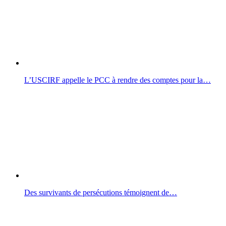
L’USCIRF appelle le PCC à rendre des comptes pour la…
Des survivants de persécutions témoignent de…