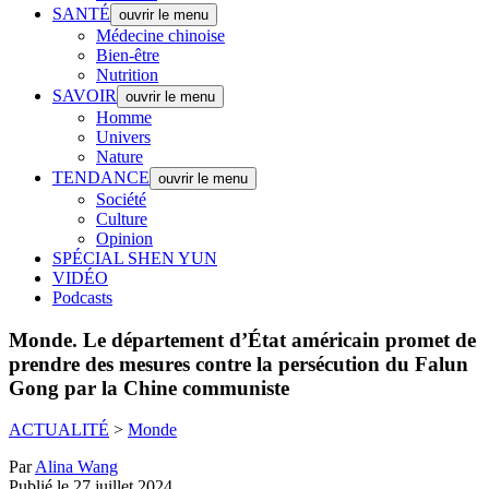
SANTÉ
ouvrir le menu
Médecine chinoise
Bien-être
Nutrition
SAVOIR
ouvrir le menu
Homme
Univers
Nature
TENDANCE
ouvrir le menu
Société
Culture
Opinion
SPÉCIAL SHEN YUN
VIDÉO
Podcasts
Monde.
Le département d’État américain promet de
prendre des mesures contre la persécution du Falun
Gong par la Chine communiste
ACTUALITÉ
>
Monde
Par
Alina Wang
Publié le 27 juillet 2024