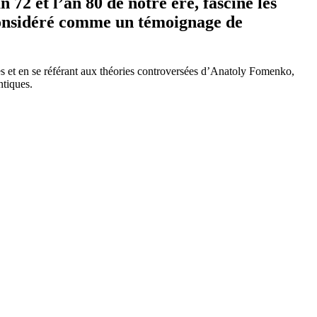
72 et l’an 80 de notre ère, fascine les
st considéré comme un témoignage de
ques et en se référant aux théories controversées d’Anatoly Fomenko,
ntiques.