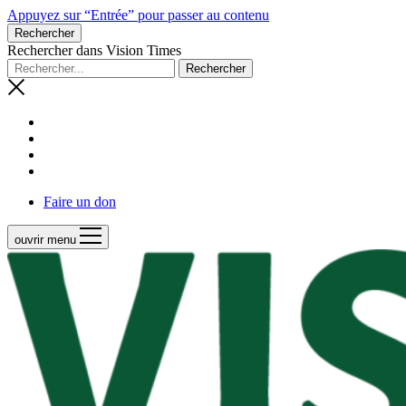
Appuyez sur “Entrée” pour passer au contenu
Rechercher
Rechercher dans Vision Times
Faire un don
ouvrir menu