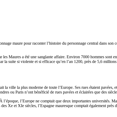
onnage maure pour raconter l’histoire du personnage central dans son c
ar les Maures a été une sanglante affaire. Environ 7000 hommes sont entr
r la suite si violente et si efficace qu’en l’an 1200, près de 5,6 million
t la ville la plus moderne de toute l’Europe. Ses rues étaient pavées, et
ndres ou Paris n’ont bénéficié de rues pavées et éclairées que des siècl
 l’époque, l’Europe ne comptait que deux importantes universités. Mais s
rs des Xe et XIe siècles, l’Espagne mauresque comptait également près d