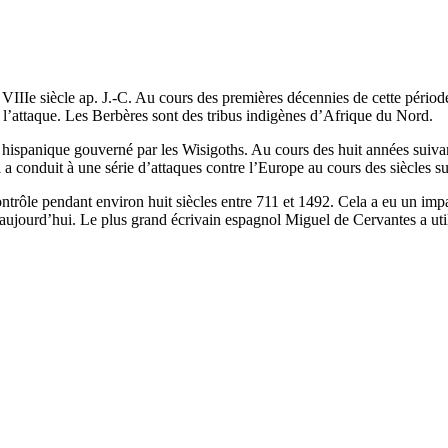
IIe siècle ap. J.-C. Au cours des premières décennies de cette période,
l’attaque. Les Berbères sont des tribus indigènes d’Afrique du Nord.
me hispanique gouverné par les Wisigoths. Au cours des huit années suiva
 a conduit à une série d’attaques contre l’Europe au cours des siècles su
rôle pendant environ huit siècles entre 711 et 1492. Cela a eu un impact
les aujourd’hui. Le plus grand écrivain espagnol Miguel de Cervantes a u