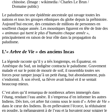
chinoise. (Image : wikimedia / Charles Le Brun /
Domaine public)
Le paludisme est une épidémie ancestrale qui ravage toutes les
nations et tous les groupes ethniques du globe depuis la préhistoire.
Aujourd’hui encore, des centaines de millions de personnes en
souffrent chaque année. Les moustiques figurent en tête de liste des
« animaux qui tuent le plus d’humains chaque année »
,
principalement en raison de leur rôle dans la propagation du
paludisme.
L’
« Arbre de Vie »
des anciens Incas
La légende raconte qu’il y a très longtemps, en Équateur, en
Amérique du Sud, un indigène contracta le paludisme. Gravement
malade et sur le point de mourir de soif, il rassembla toutes ses
forces pour ramper jusqu’à un petit étang, but abondamment, puis
s’endormit. À son réveil, sa fièvre avait baissé et il se sentait
beaucoup mieux.
C’est alors qu’il remarqua de nombreux arbres immergés dans
l’étang, rendant l’eau amère. Il s’empressa d’en informer les autres
Indiens. Dès lors, cet arbre fut connu sous le nom d’
« Arbre de Vie »
dans le cœur des Indiens. Ils en prélevaient l’écorce, la réduisaient
en poudre, la mélangeaient à de l’eau et la buvaient pour soigner le