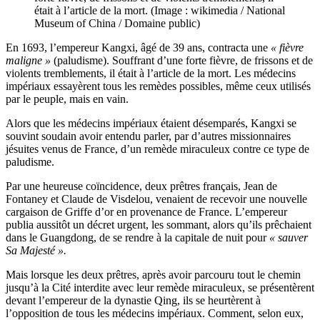
était à l’article de la mort. (Image : wikimedia / National
Museum of China / Domaine public)
En 1693, l’empereur Kangxi, âgé de 39 ans, contracta une
« fièvre
maligne »
(paludisme). Souffrant d’une forte fièvre, de frissons et de
violents tremblements, il était à l’article de la mort. Les médecins
impériaux essayèrent tous les remèdes possibles, même ceux utilisés
par le peuple, mais en vain.
Alors que les médecins impériaux étaient désemparés, Kangxi se
souvint soudain avoir entendu parler, par d’autres missionnaires
jésuites venus de France, d’un remède miraculeux contre ce type de
paludisme.
Par une heureuse coïncidence, deux prêtres français, Jean de
Fontaney et Claude de Visdelou, venaient de recevoir une nouvelle
cargaison de Griffe d’or en provenance de France. L’empereur
publia aussitôt un décret urgent, les sommant, alors qu’ils prêchaient
dans le Guangdong, de se rendre à la capitale de nuit pour
« sauver
Sa Majesté ».
Mais lorsque les deux prêtres, après avoir parcouru tout le chemin
jusqu’à la Cité interdite avec leur remède miraculeux, se présentèrent
devant l’empereur de la dynastie Qing, ils se heurtèrent à
l’opposition de tous les médecins impériaux. Comment, selon eux,