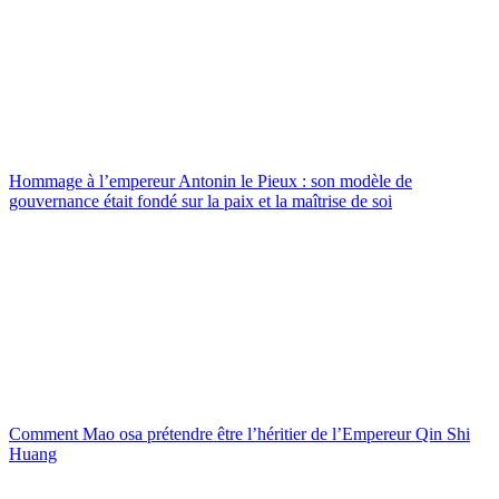
Hommage à l’empereur Antonin le Pieux : son modèle de
gouvernance était fondé sur la paix et la maîtrise de soi
Comment Mao osa prétendre être l’héritier de l’Empereur Qin Shi
Huang