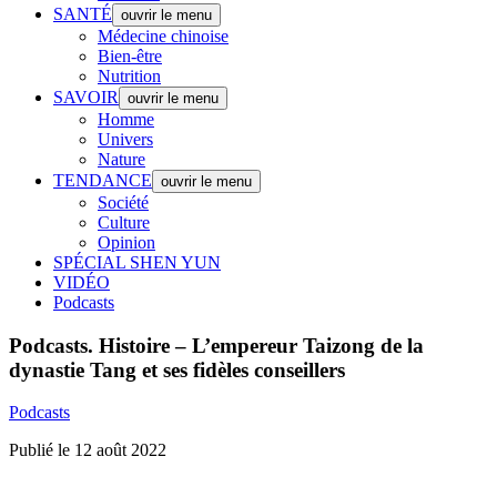
SANTÉ
ouvrir le menu
Médecine chinoise
Bien-être
Nutrition
SAVOIR
ouvrir le menu
Homme
Univers
Nature
TENDANCE
ouvrir le menu
Société
Culture
Opinion
SPÉCIAL SHEN YUN
VIDÉO
Podcasts
Podcasts.
Histoire – L’empereur Taizong de la
dynastie Tang et ses fidèles conseillers
Podcasts
Publié le 12 août 2022