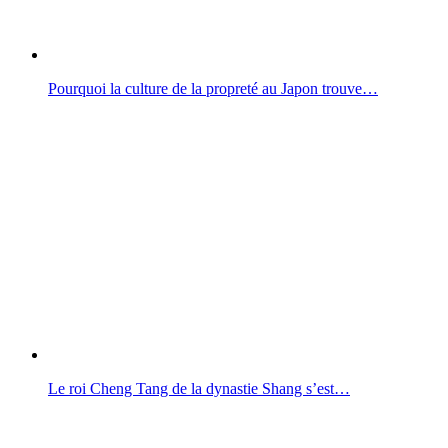
Pourquoi la culture de la propreté au Japon trouve…
Le roi Cheng Tang de la dynastie Shang s’est…