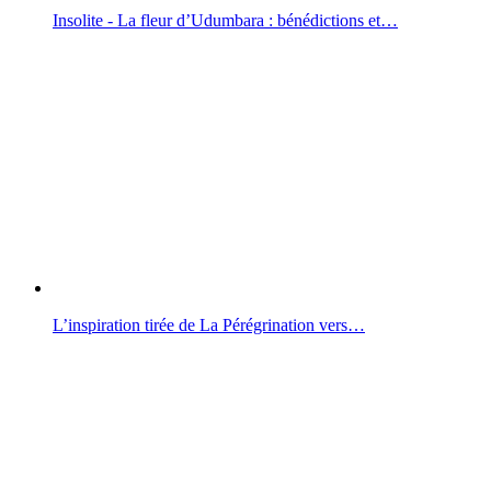
Insolite - La fleur d’Udumbara : bénédictions et…
L’inspiration tirée de La Pérégrination vers…