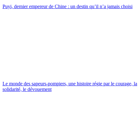
Puyi, dernier empereur de Chine : un destin qu’il n’a jamais choisi
Le monde des sapeurs-pompiers, une histoire régie par le courage, la
solidarité, le dévouement