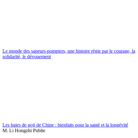
Le monde des sapeurs-pompiers, une histoire régie par le courage, la
solidarité, le dévouement
Les baies de goji de Chine : bienfaits pour la santé et la longévité
M. Li Hongzhi Publie