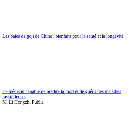
Les baies de goji de Chine : bienfaits pour la santé et la longévité
Le médecin capable de prédire la mort et de guérir des maladies
mystérieuses
M. Li Hongzhi Publie