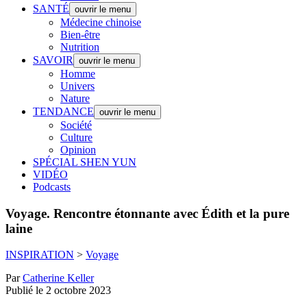
SANTÉ
ouvrir le menu
Médecine chinoise
Bien-être
Nutrition
SAVOIR
ouvrir le menu
Homme
Univers
Nature
TENDANCE
ouvrir le menu
Société
Culture
Opinion
SPÉCIAL SHEN YUN
VIDÉO
Podcasts
Voyage.
Rencontre étonnante avec Édith et la pure
laine
INSPIRATION
>
Voyage
Par
Catherine Keller
Publié le 2 octobre 2023