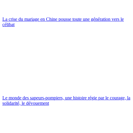
La crise du mariage en Chine pousse toute une génération vers le
célibat
Le monde des sapeurs-pompiers, une histoire régie par le courage, la
solidarité, le dévouement