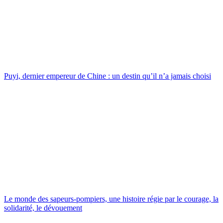
Puyi, dernier empereur de Chine : un destin qu’il n’a jamais choisi
Le monde des sapeurs-pompiers, une histoire régie par le courage, la
solidarité, le dévouement