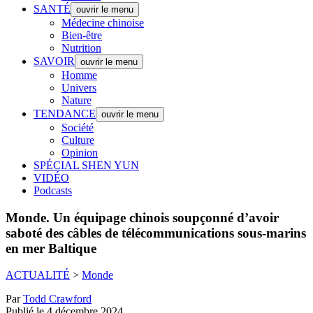
SANTÉ
ouvrir le menu
Médecine chinoise
Bien-être
Nutrition
SAVOIR
ouvrir le menu
Homme
Univers
Nature
TENDANCE
ouvrir le menu
Société
Culture
Opinion
SPÉCIAL SHEN YUN
VIDÉO
Podcasts
Monde.
Un équipage chinois soupçonné d’avoir
saboté des câbles de télécommunications sous-marins
en mer Baltique
ACTUALITÉ
>
Monde
Par
Todd Crawford
Publié le 4 décembre 2024