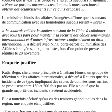
voulions que le navire se dirige vers les eaux suédoises »
, ajoutant :
« Nous ne portons aucune accusation, mais nous cherchons à
obtenir des éclaircissements sur ce qui s’est passé ».
Le ministère chinois des affaires étrangères affirme que les canaux
de communication avec ses homologues suédois restent
« libres ».
« Je voudrais réitérer le soutien constant de la Chine à collaborer
avec tous les pays pour maintenir la sécurité des câbles sous-marins
internationaux et d’autres infrastructures conformément au droit
international »
, a déclaré Mao Ning, porte-parole du ministère des
Affaires étrangères, aux journalistes, lors d’un point de presse
régulier le 28 novembre.
Enquête justifiée
Katja Bego, chercheuse principale à Chatham House, un groupe de
réflexion sur les affaires internationales, a déclaré à Reuters que des
incidents de ce type, impliquant des câbles de données sous-marins,
se produisent entre 150 et 200 fois par an. Elle a ajouté que la
grande majorité des incidents s’avèrent accidentels.
Elle a toutefois déclaré qu’au vu des tensions géopolitiques dans la
région, une enquête était justifiée.
« Les enquêtes sur des incidents de ce type peuvent prendre