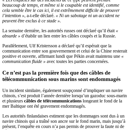
beaucoup de temps, et même si le coupable est identifié, comme
cela semble être le cas ici, il est extrêmement difficile de prouver
l’intention »
, a-t-elle déclaré.
« Ni un sabotage ni un accident ne
peuvent être exclus à ce stade ».
La semaine dernière, les autorités russes ont déclaré qu’il était
«
absurde »
d’établir un lien entre les câbles coupés et la Russie.
Parallèlement, Ulf Kristersson a déclaré qu’il espérait que la
communication entre son gouvernement et celui de la Chine resterait
positive et ouverte, affirmant lundi que Pékin avait maintenu une
«
communication fluide »
avec toutes les parties concernées.
Ce n’est pas la première fois que des câbles de
télécommunication sous marins sont endommagés
Un incident similaire, également soupçonné d’impliquer un navire
chinois, s’est produit l’année dernière lorsqu’un gazoduc sous-marin
et plusieurs
câbles de télécommunications
longeant le fond de la
mer Baltique ont été gravement endommagés.
Les autorités finlandaises estiment que les dommages sont dus à un
navire chinois qui a traîné son ancre sur le fond marin, mais jusqu’à
présent, l’enquête en cours n’a pas permis de prouver la faute ni de